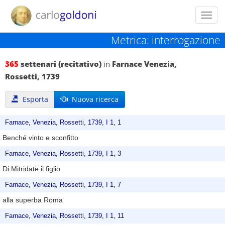
Toggl
navig
Metrica: interrogazione
365
settenari (recitativo)
in
Farnace Venezia,
Rossetti, 1739
Esporta
Nuova ricerca
Farnace, Venezia, Rossetti, 1739, I 1, 1
Benché vinto e sconfitto
Farnace, Venezia, Rossetti, 1739, I 1, 3
Di Mitridate il figlio
Farnace, Venezia, Rossetti, 1739, I 1, 7
alla superba Roma
Farnace, Venezia, Rossetti, 1739, I 1, 11