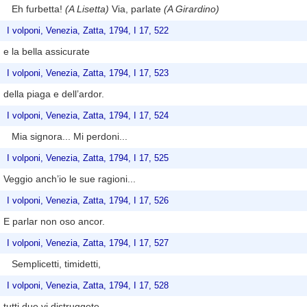
Eh furbetta!
(A Lisetta)
Via, parlate
(A Girardino)
I volponi, Venezia, Zatta, 1794, I 17, 522
e la bella assicurate
I volponi, Venezia, Zatta, 1794, I 17, 523
della piaga e dell’ardor.
I volponi, Venezia, Zatta, 1794, I 17, 524
Mia signora... Mi perdoni...
I volponi, Venezia, Zatta, 1794, I 17, 525
Veggio anch’io le sue ragioni...
I volponi, Venezia, Zatta, 1794, I 17, 526
E parlar non oso ancor.
I volponi, Venezia, Zatta, 1794, I 17, 527
Semplicetti, timidetti,
I volponi, Venezia, Zatta, 1794, I 17, 528
tutti due vi distruggete.