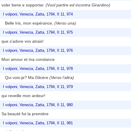
voler bene e sopportar.
(Vuol partire ed incontra Girardino)
I volponi, Venezia, Zatta, 1794, II 11, 974
Belle Iris, mon espérance,
(Verso una)
I volponi, Venezia, Zatta, 1794, II 11, 975
que s’adore vos atrais!
I volponi, Venezia, Zatta, 1794, II 11, 976
Mon amour et ma constance
I volponi, Venezia, Zatta, 1794, II 11, 978
Qui vois-je? Ma Glicère
(Verso l’altra)
I volponi, Venezia, Zatta, 1794, II 11, 979
qui reveille mon ardeur!
I volponi, Venezia, Zatta, 1794, II 11, 980
Sa beauté fut la première
I volponi, Venezia, Zatta, 1794, II 11, 981