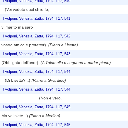
I volponi, Venezia, Zatta, 1794, I 17, 540
(Voi vedete quel ch’io fo;
I volponi, Venezia, Zatta, 1794, I 17, 541
vi marito ma sarò
I volponi, Venezia, Zatta, 1794, I 17, 542
vostro amico e protettor).
(Piano a Lisetta)
I volponi, Venezia, Zatta, 1794, I 17, 543
(Obbligata dell’onor).
(A Tolomello e seguono a parlar piano)
I volponi, Venezia, Zatta, 1794, I 17, 544
(Di Lisetta?...)
(Piano a Girardino)
I volponi, Venezia, Zatta, 1794, I 17, 544
(Non è vero.
I volponi, Venezia, Zatta, 1794, I 17, 545
Ma voi siete...)
(Piano a Merlina)
I volponi, Venezia, Zatta, 1794, I 17, 545