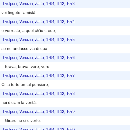
I volponi, Venezia, Zatta, 1794, II 12, 1073
voi fingete l’amistà
I volponi, Venezia, Zatta, 1794, II 12, 1074
e vorreste, a quel ch’io credo,
I volponi, Venezia, Zatta, 1794, II 12, 1075
se ne andasse via di qua.
I volponi, Venezia, Zatta, 1794, II 12, 1076
Brava, brava, vero, vero.
I volponi, Venezia, Zatta, 1794, II 12, 1077
Ci fa torto un tal pensiero,
I volponi, Venezia, Zatta, 1794, II 12, 1078
noi diciam la verità.
I volponi, Venezia, Zatta, 1794, II 12, 1079
Girardino ci diverte.
I volponi, Venezia, Zatta, 1794, II 12, 1080