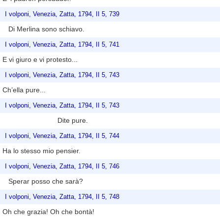
I volponi, Venezia, Zatta, 1794, II 5, 739
Di Merlina sono schiavo.
I volponi, Venezia, Zatta, 1794, II 5, 741
E vi giuro e vi protesto...
I volponi, Venezia, Zatta, 1794, II 5, 743
Ch’ella pure...
I volponi, Venezia, Zatta, 1794, II 5, 743
Dite pure.
I volponi, Venezia, Zatta, 1794, II 5, 744
Ha lo stesso mio pensier.
I volponi, Venezia, Zatta, 1794, II 5, 746
Sperar posso che sarà?
I volponi, Venezia, Zatta, 1794, II 5, 748
Oh che grazia! Oh che bontà!