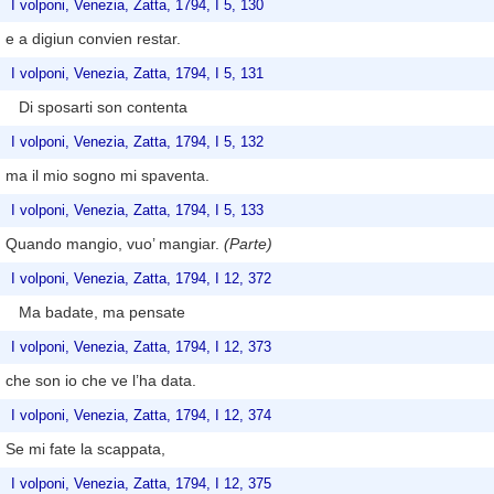
I volponi, Venezia, Zatta, 1794, I 5, 130
e a digiun convien restar.
I volponi, Venezia, Zatta, 1794, I 5, 131
Di sposarti son contenta
I volponi, Venezia, Zatta, 1794, I 5, 132
ma il mio sogno mi spaventa.
I volponi, Venezia, Zatta, 1794, I 5, 133
Quando mangio, vuo’ mangiar.
(Parte)
I volponi, Venezia, Zatta, 1794, I 12, 372
Ma badate, ma pensate
I volponi, Venezia, Zatta, 1794, I 12, 373
che son io che ve l’ha data.
I volponi, Venezia, Zatta, 1794, I 12, 374
Se mi fate la scappata,
I volponi, Venezia, Zatta, 1794, I 12, 375