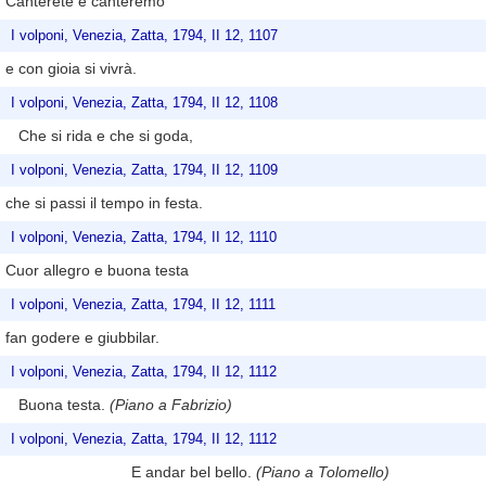
Canterete e canteremo
I volponi, Venezia, Zatta, 1794, II 12, 1107
e con gioia si vivrà.
I volponi, Venezia, Zatta, 1794, II 12, 1108
Che si rida e che si goda,
I volponi, Venezia, Zatta, 1794, II 12, 1109
che si passi il tempo in festa.
I volponi, Venezia, Zatta, 1794, II 12, 1110
Cuor allegro e buona testa
I volponi, Venezia, Zatta, 1794, II 12, 1111
fan godere e giubbilar.
I volponi, Venezia, Zatta, 1794, II 12, 1112
Buona testa.
(Piano a Fabrizio)
I volponi, Venezia, Zatta, 1794, II 12, 1112
E andar bel bello.
(Piano a Tolomello)