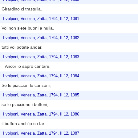
Girardino ci trastulla.
I volponi, Venezia, Zatta, 1794, II 12, 1081
Voi non siete buoni a nulla,
I volponi, Venezia, Zatta, 1794, II 12, 1082
tutti voi potete andar.
I volponi, Venezia, Zatta, 1794, II 12, 1083
Ancor io saprò cantare.
I volponi, Venezia, Zatta, 1794, II 12, 1084
Se le piaccion le canzoni,
I volponi, Venezia, Zatta, 1794, II 12, 1085
se le piacciono i buffoni,
I volponi, Venezia, Zatta, 1794, II 12, 1086
il buffon anch’io so far.
I volponi, Venezia, Zatta, 1794, II 12, 1087