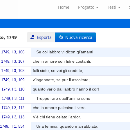
Home
Progetto
Testi
zo, 1749
Esporta
Nuova ricerca
Se col labbro vi dicon gl’amanti
, 1749, I 3, 106
che in amore son fidi e costanti,
, 1749, I 3, 107
folli siete, se voi gli credete,
, 1749, I 3, 108
v’ingannate, se pur li ascoltate;
, 1749, I 3, 109
quanto vario dal labbro hanno il cor!
, 1749, I 3, 110
Troppo rare quell’anime sono
, 1749, I 3, 111
che in amore palesino il vero.
, 1749, I 3, 112
V’è chi tiene celato l’ardor.
, 1749, I 3, 113
Una femina, quando è arrabbiata,
 1749, II 1, 534