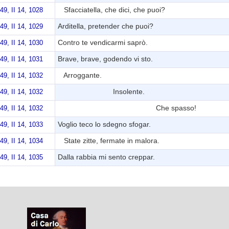
Sfacciatella, che dici, che puoi?
749, II 14, 1028
Arditella, pretender che puoi?
749, II 14, 1029
Contro te vendicarmi saprò.
749, II 14, 1030
Brave, brave, godendo vi sto.
749, II 14, 1031
Arroggante.
749, II 14, 1032
Insolente.
749, II 14, 1032
Che spasso!
749, II 14, 1032
Voglio teco lo sdegno sfogar.
749, II 14, 1033
State zitte, fermate in malora.
749, II 14, 1034
Dalla rabbia mi sento creppar.
749, II 14, 1035