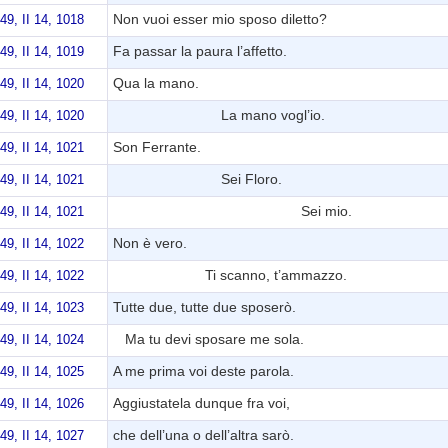
Non vuoi esser mio sposo diletto?
749, II 14, 1018
Fa passar la paura l’affetto.
749, II 14, 1019
Qua la mano.
749, II 14, 1020
La mano vogl’io.
749, II 14, 1020
Son Ferrante.
749, II 14, 1021
Sei Floro.
749, II 14, 1021
Sei mio.
749, II 14, 1021
Non è vero.
749, II 14, 1022
Ti scanno, t’ammazzo.
749, II 14, 1022
Tutte due, tutte due sposerò.
749, II 14, 1023
Ma tu devi sposare me sola.
749, II 14, 1024
A me prima voi deste parola.
749, II 14, 1025
Aggiustatela dunque fra voi,
749, II 14, 1026
che dell’una o dell’altra sarò.
749, II 14, 1027