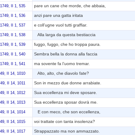
pare un cane che morde, che abbaia,
 1749, II 1, 535
anzi pare una gatta iritata
 1749, II 1, 536
e coll’ugne vuol tutti graffiar.
 1749, II 1, 537
Alla larga da questa bestiaccia
 1749, II 1, 538
fuggo, fuggo, che ho troppa paura.
 1749, II 1, 539
Sembra bella la donna alla faccia
 1749, II 1, 540
ma sovente fa l’uomo tremar.
 1749, II 1, 541
Alto, alto, che diavolo fate?
749, II 14, 1010
Son in mezzo due donne arrabiate.
749, II 14, 1011
Sua eccellenza mi deve sposare.
749, II 14, 1012
Sua eccellenza sposar dovrà me.
749, II 14, 1013
E con meco, che son eccellenza,
749, II 14, 1014
voi trattate con tanta insolenza?
749, II 14, 1015
Strappazzato ma non ammazzato.
749, II 14, 1017