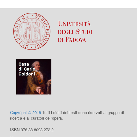
Copyright © 2018
Tutti i diritti dei testi sono riservati al gruppo di
ricerca e ai curatori dell'opera.
ISBN 978-88-8098-272-2