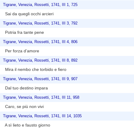
Tigrane, Venezia, Rossetti, 1741, III 1, 725
Sai da quegli occhi arcieri
Tigrane, Venezia, Rossetti, 1741, III 3, 792
Potria fra tante pene
Tigrane, Venezia, Rossetti, 1741, III 4, 806
Per forza d’amore
Tigrane, Venezia, Rossetti, 1741, III 8, 892
Mira il nembo che torbido e fiero
Tigrane, Venezia, Rossetti, 1741, III 9, 907
Dal tuo destino impara
Tigrane, Venezia, Rossetti, 1741, III 11, 958
Caro, se più non vivi
Tigrane, Venezia, Rossetti, 1741, III 14, 1035
A sì lieto e fausto giorno