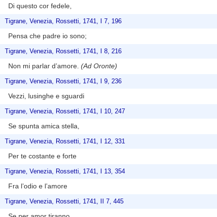
Di questo cor fedele,
Tigrane, Venezia, Rossetti, 1741, I 7, 196
Pensa che padre io sono;
Tigrane, Venezia, Rossetti, 1741, I 8, 216
Non mi parlar d’amore.
(Ad Oronte)
Tigrane, Venezia, Rossetti, 1741, I 9, 236
Vezzi, lusinghe e sguardi
Tigrane, Venezia, Rossetti, 1741, I 10, 247
Se spunta amica stella,
Tigrane, Venezia, Rossetti, 1741, I 12, 331
Per te costante e forte
Tigrane, Venezia, Rossetti, 1741, I 13, 354
Fra l’odio e l’amore
Tigrane, Venezia, Rossetti, 1741, II 7, 445
Se per amor tiranno