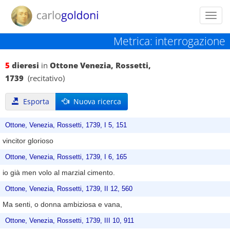
Toggl
navig
Metrica: interrogazione
5
dieresi
in
Ottone Venezia, Rossetti,
1739
(recitativo)
Esporta
Nuova ricerca
Ottone, Venezia, Rossetti, 1739, I 5, 151
vincitor glorioso
Ottone, Venezia, Rossetti, 1739, I 6, 165
io già men volo al marzial cimento.
Ottone, Venezia, Rossetti, 1739, II 12, 560
Ma senti, o donna ambiziosa e vana,
Ottone, Venezia, Rossetti, 1739, III 10, 911