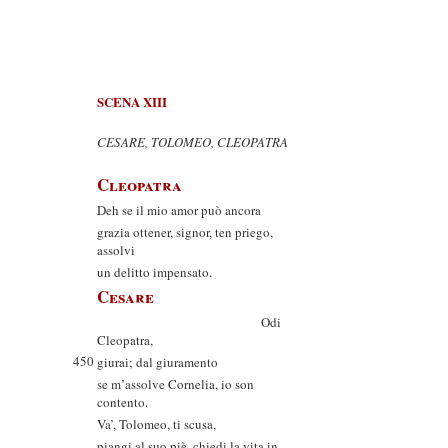
SCENA XIII
CESARE, TOLOMEO, CLEOPATRA
Cleopatra
Deh se il mio amor può ancora
grazia ottener, signor, ten priego,
assolvi
un delitto impensato.
Cesare
Odi
Cleopatra,
450
giurai; dal giuramento
se m’assolve Cornelia, io son
contento.
Va’, Tolomeo, ti scusa,
piangi al suo piè, chiedi la vita in