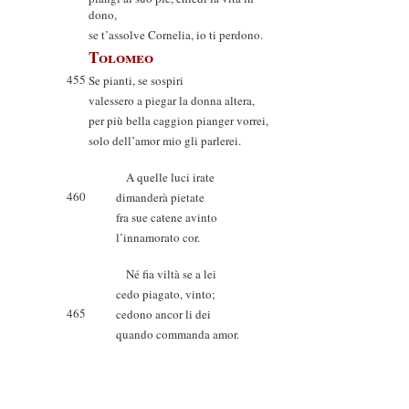
dono,
se t’assolve Cornelia, io ti perdono.
Tolomeo
455
Se pianti, se sospiri
valessero a piegar la donna altera,
per più bella caggion pianger vorrei,
solo dell’amor mio gli parlerei.
A quelle luci irate
460
dimanderà pietate
fra sue catene avinto
l’innamorato cor.
Né fia viltà se a lei
cedo piagato, vinto;
465
cedono ancor li dei
quando commanda amor.