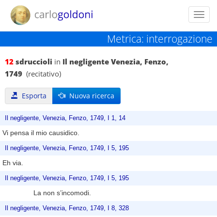
Toggl
navig
Metrica: interrogazione
12
sdruccioli
in
Il negligente Venezia, Fenzo,
1749
(recitativo)
Esporta
Nuova ricerca
Il negligente, Venezia, Fenzo, 1749, I 1, 14
Vi pensa il mio causidico.
Il negligente, Venezia, Fenzo, 1749, I 5, 195
Eh via.
Il negligente, Venezia, Fenzo, 1749, I 5, 195
La non s’incomodi.
Il negligente, Venezia, Fenzo, 1749, I 8, 328