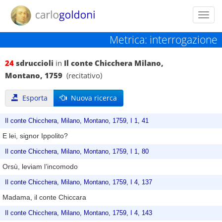
Toggl
navig
Metrica: interrogazione
24
sdruccioli
in
Il conte Chicchera Milano,
Montano, 1759
(recitativo)
Esporta
Nuova ricerca
Il conte Chicchera, Milano, Montano, 1759, I 1, 41
E lei, signor Ippolito?
Il conte Chicchera, Milano, Montano, 1759, I 1, 80
Orsù, leviam l’incomodo
Il conte Chicchera, Milano, Montano, 1759, I 4, 137
Madama, il conte Chiccara
Il conte Chicchera, Milano, Montano, 1759, I 4, 143