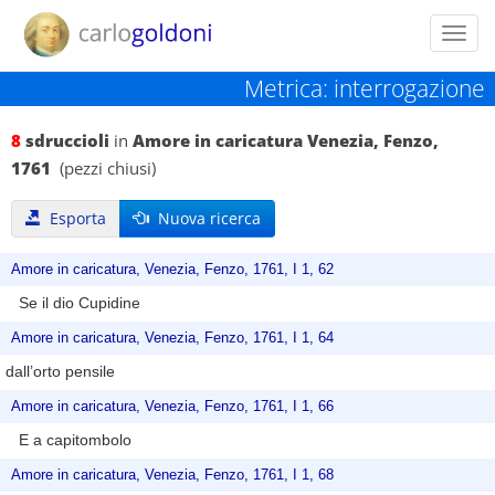
Toggl
navig
Metrica: interrogazione
8
sdruccioli
in
Amore in caricatura Venezia, Fenzo,
1761
(pezzi chiusi)
Esporta
Nuova ricerca
Amore in caricatura, Venezia, Fenzo, 1761, I 1, 62
Se il dio Cupidine
Amore in caricatura, Venezia, Fenzo, 1761, I 1, 64
dall’orto pensile
Amore in caricatura, Venezia, Fenzo, 1761, I 1, 66
E a capitombolo
Amore in caricatura, Venezia, Fenzo, 1761, I 1, 68