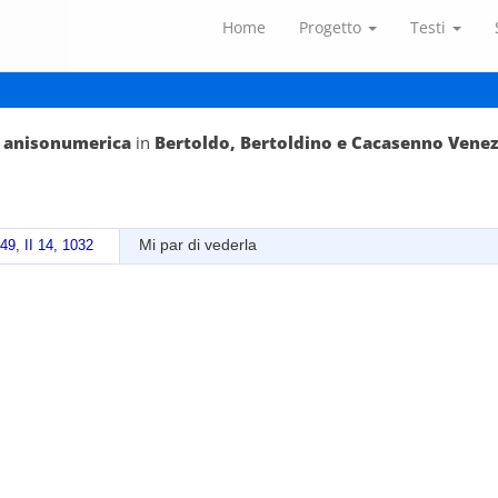
Home
Progetto
Testi
a anisonumerica
in
Bertoldo, Bertoldino e Cacasenno Venez
Mi par di vederla
49, II 14, 1032