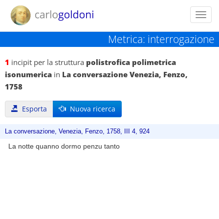
Toggl
navig
Metrica: interrogazione
1
incipit per la struttura
polistrofica polimetrica
isonumerica
in
La conversazione Venezia, Fenzo,
1758
Esporta
Nuova ricerca
La conversazione, Venezia, Fenzo, 1758, III 4, 924
La notte quanno dormo penzu tanto