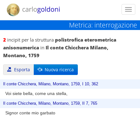
Toggl
navig
Metrica: interrogazione
2
incipit per la struttura
polistrofica eterometrica
anisonumerica
in
Il conte Chicchera Milano,
Montano, 1759
Esporta
Nuova ricerca
Il conte Chicchera, Milano, Montano, 1759, I 10, 362
Voi siete bella, come una stella,
Il conte Chicchera, Milano, Montano, 1759, II 7, 765
Signor conte mio garbato