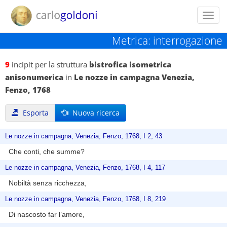
Toggl
navig
Metrica: interrogazione
9
incipit per la struttura
bistrofica isometrica
anisonumerica
in
Le nozze in campagna Venezia,
Fenzo, 1768
Esporta
Nuova ricerca
Le nozze in campagna, Venezia, Fenzo, 1768, I 2, 43
Che conti, che summe?
Le nozze in campagna, Venezia, Fenzo, 1768, I 4, 117
Nobiltà senza ricchezza,
Le nozze in campagna, Venezia, Fenzo, 1768, I 8, 219
Di nascosto far l’amore,