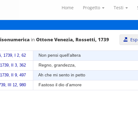
Home
Progetto
Testi
nisonumerica
in
Ottone Venezia, Rossetti, 1739
Esp
Non pensi quell’altera
, 1739, I 2, 62
Regno, grandezza,
1739, II 3, 362
Ah che mi sento in petto
1739, II 9, 497
Fastoso il dio d’amore
39, III 12, 980