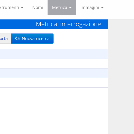
Strumenti
Nomi
Metrica
Immagini
Metrica: interrogazione
orta
Nuova ricerca