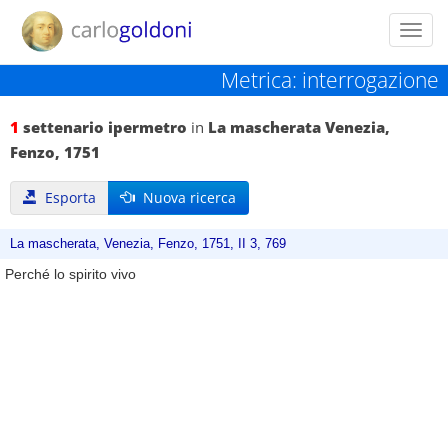
Toggl
navig
Metrica: interrogazione
1
settenario ipermetro
in
La mascherata Venezia,
Fenzo, 1751
Esporta
Nuova ricerca
La mascherata, Venezia, Fenzo, 1751, II 3, 769
Perché lo spirito vivo