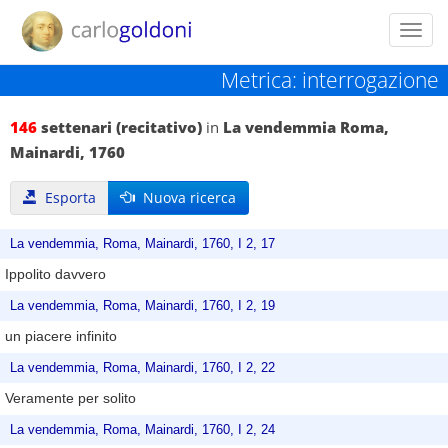
Toggl
navig
Metrica: interrogazione
146
settenari (recitativo)
in
La vendemmia Roma,
Mainardi, 1760
Esporta
Nuova ricerca
La vendemmia, Roma, Mainardi, 1760, I 2, 17
Ippolito davvero
La vendemmia, Roma, Mainardi, 1760, I 2, 19
un piacere infinito
La vendemmia, Roma, Mainardi, 1760, I 2, 22
Veramente per solito
La vendemmia, Roma, Mainardi, 1760, I 2, 24