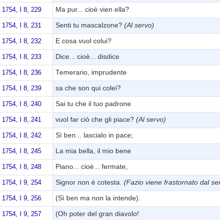
Ma pur... cioè vien ella?
 1754, I 8, 229
Senti tu mascalzone?
(Al servo)
 1754, I 8, 231
E cosa vuol colui?
 1754, I 8, 232
Dice... cioè... disdice
 1754, I 8, 233
Temerario, imprudente
 1754, I 8, 236
sa che son qui colei?
 1754, I 8, 239
Sai tu che il tuo padrone
 1754, I 8, 240
vuol far ciò che gli piace?
(Al servo)
 1754, I 8, 241
Sì ben... lascialo in pace;
 1754, I 8, 242
La mia bella, il mio bene
 1754, I 8, 245
Piano... cioè... fermate,
 1754, I 8, 248
Signor non è cotesta.
(Fazio viene frastornato dal se
 1754, I 9, 254
(Sì ben ma non la intende).
 1754, I 9, 256
(Oh poter del gran diavolo!
 1754, I 9, 257