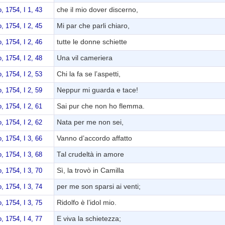
che il mio dover discerno,
, 1754, I 1, 43
Mi par che parli chiaro,
, 1754, I 2, 45
tutte le donne schiette
, 1754, I 2, 46
Una vil cameriera
, 1754, I 2, 48
Chi la fa se l’aspetti,
, 1754, I 2, 53
Neppur mi guarda e tace!
, 1754, I 2, 59
Sai pur che non ho flemma.
, 1754, I 2, 61
Nata per me non sei,
, 1754, I 2, 62
Vanno d’accordo affatto
, 1754, I 3, 66
Tal crudeltà in amore
, 1754, I 3, 68
Sì, la trovò in Camilla
, 1754, I 3, 70
per me son sparsi ai venti;
, 1754, I 3, 74
Ridolfo è l’idol mio.
, 1754, I 3, 75
E viva la schietezza;
, 1754, I 4, 77