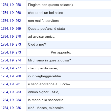
Fingiam con questo sciocco).
 1754, I 9, 258
che tu sei un bel asino,
 1754, I 9, 260
non mai fu servitore
 1754, I 9, 262
Questa poc’anzi è stata
 1754, I 9, 269
ad avvisar amica.
 1754, I 9, 270
Cioè a me?
 1754, I 9, 273
Per appunto.
 1754, I 9, 273
Mi chiama in questa guisa?
 1754, I 9, 274
che impedita sarei,
 1754, I 9, 277
io lo vagheggierebbe
 1754, I 9, 280
e seco andrebbe a Lucca».
 1754, I 9, 281
Animo signor Fazio,
 1754, I 9, 283
la mano alla saccoccia
 1754, I 9, 284
cioè, Mosca, m’ascolta...
 1754, I 9, 286