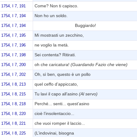
Come? Non ti capisco.
 1754, I 7, 191
Non ho un soldo.
 1754, I 7, 194
Buggiardo!
 1754, I 7, 194
Mi mostrasti un zecchino,
 1754, I 7, 195
ne voglio la metà.
 1754, I 7, 196
Sei contenta? Ritirati.
 1754, I 7, 198
oh che caricatura!
(Guardando Fazio che viene)
 1754, I 7, 200
Oh, sì ben, questo è un pollo
 1754, I 7, 202
quel ceffo d’appiccato,
 1754, I 8, 213
Tu lavi il capo all’asino
(Al servo)
 1754, I 8, 215
Perché... senti... quest’asino
 1754, I 8, 218
cioè l’insolentaccio...
 1754, I 8, 220
che vuoi romper il laccio...
 1754, I 8, 221
(L’indovinai, bisogna
 1754, I 8, 225