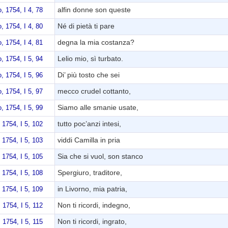
alfin donne son queste
, 1754, I 4, 78
Né di pietà ti pare
, 1754, I 4, 80
degna la mia costanza?
, 1754, I 4, 81
Lelio mio, sì turbato.
, 1754, I 5, 94
Di’ più tosto che sei
, 1754, I 5, 96
mecco crudel cottanto,
, 1754, I 5, 97
Siamo alle smanie usate,
, 1754, I 5, 99
tutto poc’anzi intesi,
 1754, I 5, 102
viddi Camilla in pria
 1754, I 5, 103
Sia che si vuol, son stanco
 1754, I 5, 105
Spergiuro, traditore,
 1754, I 5, 108
in Livorno, mia patria,
 1754, I 5, 109
Non ti ricordi, indegno,
 1754, I 5, 112
Non ti ricordi, ingrato,
 1754, I 5, 115