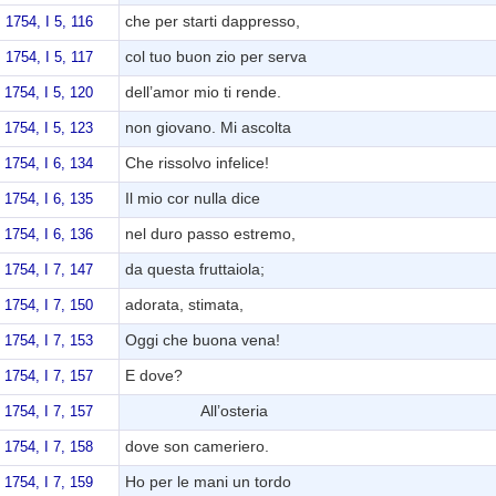
che per starti dappresso,
 1754, I 5, 116
col tuo buon zio per serva
 1754, I 5, 117
dell’amor mio ti rende.
 1754, I 5, 120
non giovano. Mi ascolta
 1754, I 5, 123
Che rissolvo infelice!
 1754, I 6, 134
Il mio cor nulla dice
 1754, I 6, 135
nel duro passo estremo,
 1754, I 6, 136
da questa fruttaiola;
 1754, I 7, 147
adorata, stimata,
 1754, I 7, 150
Oggi che buona vena!
 1754, I 7, 153
E dove?
 1754, I 7, 157
All’osteria
 1754, I 7, 157
dove son cameriero.
 1754, I 7, 158
Ho per le mani un tordo
 1754, I 7, 159