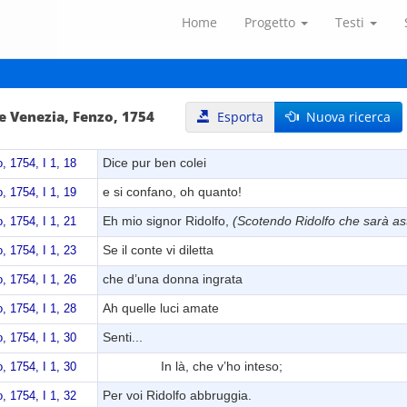
Home
Progetto
Testi
e Venezia, Fenzo, 1754
Esporta
Nuova ricerca
Dice pur ben colei
, 1754, I 1, 18
e si confano, oh quanto!
, 1754, I 1, 19
Eh mio signor Ridolfo,
(Scotendo Ridolfo che sarà ast
, 1754, I 1, 21
Se il conte vi diletta
, 1754, I 1, 23
che d’una donna ingrata
, 1754, I 1, 26
Ah quelle luci amate
, 1754, I 1, 28
Senti...
, 1754, I 1, 30
In là, che v’ho inteso;
, 1754, I 1, 30
Per voi Ridolfo abbruggia.
, 1754, I 1, 32