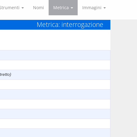
Strumenti
Nomi
Metrica
Immagini
Metrica: interrogazione
retto)