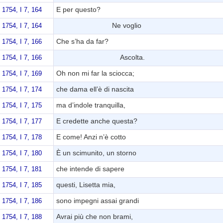
E per questo?
 1754, I 7, 164
Ne voglio
 1754, I 7, 164
Che s’ha da far?
 1754, I 7, 166
Ascolta.
 1754, I 7, 166
Oh non mi far la sciocca;
 1754, I 7, 169
che dama ell’è di nascita
 1754, I 7, 174
ma d’indole tranquilla,
 1754, I 7, 175
E credette anche questa?
 1754, I 7, 177
E come! Anzi n’è cotto
 1754, I 7, 178
È un scimunito, un storno
 1754, I 7, 180
che intende di sapere
 1754, I 7, 181
questi, Lisetta mia,
 1754, I 7, 185
sono impegni assai grandi
 1754, I 7, 186
Avrai più che non brami,
 1754, I 7, 188