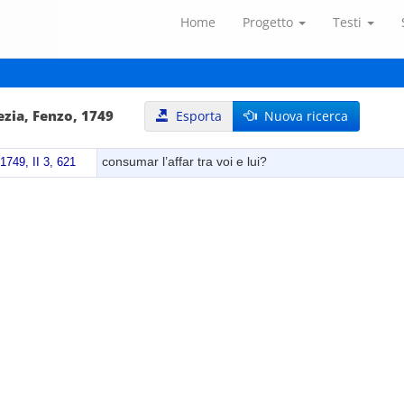
Home
Progetto
Testi
ezia, Fenzo, 1749
Esporta
Nuova ricerca
consumar l’affar tra voi e lui?
1749, II 3, 621