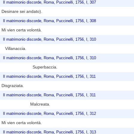
Il matrimonio discorde, Roma, Puccinelli, 1756, I, 307
Desinare sei andato).
Il matrimonio discorde, Roma, Puccinelli, 1756, I, 308
Mi vien certa volontà.
Il matrimonio discorde, Roma, Puccinelli, 1756, I, 310
Villanaccia.
Il matrimonio discorde, Roma, Puccinelli, 1756, I, 310
Superbaccia.
Il matrimonio discorde, Roma, Puccinelli, 1756, I, 311
Disgraziata.
Il matrimonio discorde, Roma, Puccinelli, 1756, I, 311
Malcreata.
Il matrimonio discorde, Roma, Puccinelli, 1756, I, 312
Mi vien certa volontà.
Il matrimonio discorde, Roma, Puccinelli, 1756, I, 313