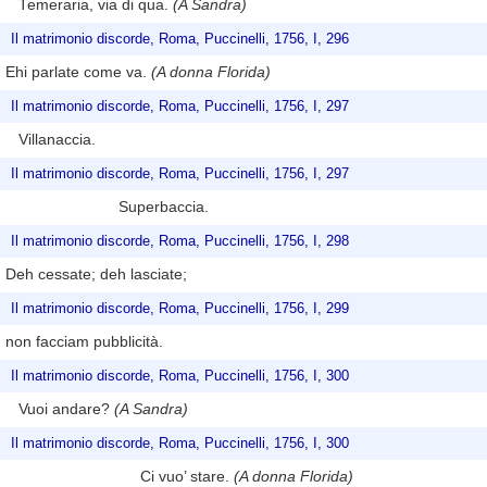
Temeraria, via di qua.
(A Sandra)
Il matrimonio discorde, Roma, Puccinelli, 1756, I, 296
Ehi parlate come va.
(A donna Florida)
Il matrimonio discorde, Roma, Puccinelli, 1756, I, 297
Villanaccia.
Il matrimonio discorde, Roma, Puccinelli, 1756, I, 297
Superbaccia.
Il matrimonio discorde, Roma, Puccinelli, 1756, I, 298
Deh cessate; deh lasciate;
Il matrimonio discorde, Roma, Puccinelli, 1756, I, 299
non facciam pubblicità.
Il matrimonio discorde, Roma, Puccinelli, 1756, I, 300
Vuoi andare?
(A Sandra)
Il matrimonio discorde, Roma, Puccinelli, 1756, I, 300
Ci vuo’ stare.
(A donna Florida)