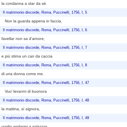
la condanna a star da sé.
Il matrimonio discorde, Roma, Puccinelli, 1756, I, 5
Non la guarda appena in faccia,
Il matrimonio discorde, Roma, Puccinelli, 1756, I, 6
favellar non sa d’amore;
Il matrimonio discorde, Roma, Puccinelli, 1756, I, 7
e più stima un can da caccia
Il matrimonio discorde, Roma, Puccinelli, 1756, I, 8
di una donna come me.
Il matrimonio discorde, Roma, Puccinelli, 1756, I, 47
Vuo’ levarmi di buonora
Il matrimonio discorde, Roma, Puccinelli, 1756, I, 48
la mattina, sì signora,
Il matrimonio discorde, Roma, Puccinelli, 1756, I, 49
voglio andarmi a solazzar.