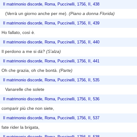
Il matrimonio discorde, Roma, Puccinelli, 1756, II, 438
(Verrà un giorno anche per me).
(Piano a donna Florida)
Il matrimonio discorde, Roma, Puccinelli, 1756, II, 439
Ho fallato, così è.
Il matrimonio discorde, Roma, Puccinelli, 1756, II, 440
Il perdono a me si dà?
(S’alza)
Il matrimonio discorde, Roma, Puccinelli, 1756, II, 441
Oh che grazia, oh che bontà.
(Parte)
Il matrimonio discorde, Roma, Puccinelli, 1756, II, 535
Vanarelle che solete
Il matrimonio discorde, Roma, Puccinelli, 1756, II, 536
comparir più che non siete,
Il matrimonio discorde, Roma, Puccinelli, 1756, II, 537
fate rider la brigata,
Il matrimonio discorde, Roma, Puccinelli, 1756, II, 538