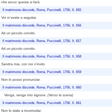
che ancor questa si farà.
Il matrimonio discorde, Roma, Puccinelli, 1756, II, 655
Voi m’avete a seguitar.
Il matrimonio discorde, Roma, Puccinelli, 1756, II, 656
Ad un piccolo convito.
Il matrimonio discorde, Roma, Puccinelli, 1756, II, 657
Ad un piccolo convito.
Il matrimonio discorde, Roma, Puccinelli, 1756, II, 658
Sandra mia, con noi v’invito.
Il matrimonio discorde, Roma, Puccinelli, 1756, II, 659
Non lo posso pronunziar.
Il matrimonio discorde, Roma, Puccinelli, 1756, II, 660
Venga, venga mio signore.
(Verso la scena)
Il matrimonio discorde, Roma, Puccinelli, 1756, II, 661
Non lo state a incomodar.