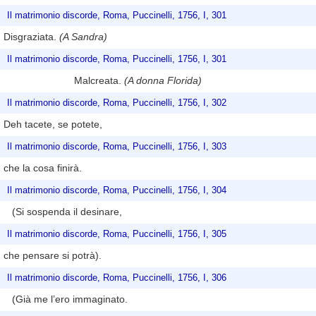
Il matrimonio discorde, Roma, Puccinelli, 1756, I, 301
Disgraziata.
(A Sandra)
Il matrimonio discorde, Roma, Puccinelli, 1756, I, 301
Malcreata.
(A donna Florida)
Il matrimonio discorde, Roma, Puccinelli, 1756, I, 302
Deh tacete, se potete,
Il matrimonio discorde, Roma, Puccinelli, 1756, I, 303
che la cosa finirà.
Il matrimonio discorde, Roma, Puccinelli, 1756, I, 304
(Si sospenda il desinare,
Il matrimonio discorde, Roma, Puccinelli, 1756, I, 305
che pensare si potrà).
Il matrimonio discorde, Roma, Puccinelli, 1756, I, 306
(Già me l’ero immaginato.