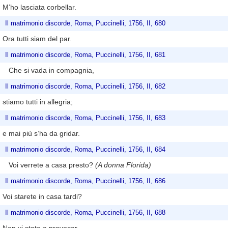
M’ho lasciata corbellar.
Il matrimonio discorde, Roma, Puccinelli, 1756, II, 680
Ora tutti siam del par.
Il matrimonio discorde, Roma, Puccinelli, 1756, II, 681
Che si vada in compagnia,
Il matrimonio discorde, Roma, Puccinelli, 1756, II, 682
stiamo tutti in allegria;
Il matrimonio discorde, Roma, Puccinelli, 1756, II, 683
e mai più s’ha da gridar.
Il matrimonio discorde, Roma, Puccinelli, 1756, II, 684
Voi verrete a casa presto?
(A donna Florida)
Il matrimonio discorde, Roma, Puccinelli, 1756, II, 686
Voi starete in casa tardi?
Il matrimonio discorde, Roma, Puccinelli, 1756, II, 688