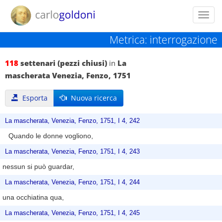
Toggl
navig
Metrica: interrogazione
118
settenari (pezzi chiusi)
in
La
mascherata Venezia, Fenzo, 1751
Esporta
Nuova ricerca
La mascherata, Venezia, Fenzo, 1751, I 4, 242
Quando le donne vogliono,
La mascherata, Venezia, Fenzo, 1751, I 4, 243
nessun si può guardar,
La mascherata, Venezia, Fenzo, 1751, I 4, 244
una occhiatina qua,
La mascherata, Venezia, Fenzo, 1751, I 4, 245