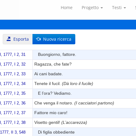
Home
Progetto
Testi
Esporta
Nuova ricerca
Buongiorno, fattore.
l, 1777, I 2, 31
Ragazza, che fate?
l, 1777, I 2, 32
Ai cani badate.
l, 1777, I 2, 33
Tenete il fucil.
(Dà loro il fucile)
l, 1777, I 2, 34
E l’ora? Vediamo.
l, 1777, I 2, 35
Che venga il notaro.
(I cacciatori partono)
l, 1777, I 2, 36
Fattore mio caro!
l, 1777, I 2, 37
Visetto gentil!
(L’accarezza)
l, 1777, I 2, 38
Di figlia obbediente
 1777, II 3, 548