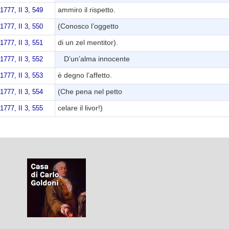
ammiro il rispetto.
 1777, II 3, 549
(Conosco l’oggetto
 1777, II 3, 550
di un zel mentitor).
 1777, II 3, 551
D’un’alma innocente
 1777, II 3, 552
è degno l’affetto.
 1777, II 3, 553
(Che pena nel petto
 1777, II 3, 554
celare il livor!)
 1777, II 3, 555