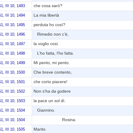
che cosa sarò?
1, III 10, 1493
La mia libertà
1, III 10, 1494
perduta ho così?
1, III 10, 1495
Rimedio non c’è,
1, III 10, 1496
la voglio così.
1, III 10, 1497
L’ho fatta, l’ho fatta.
1, III 10, 1498
Mi pento, mi pento.
1, III 10, 1499
Che breve contento,
1, III 10, 1500
che corto piacere!
1, III 10, 1501
Non s’ha da godere
1, III 10, 1502
la pace un sol dì.
1, III 10, 1503
Giannino.
1, III 10, 1504
Rosina.
1, III 10, 1504
Marito.
1, III 10, 1505