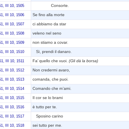
Consorte.
1, III 10, 1505
Se fino alla morte
1, III 10, 1506
ci abbiamo da star
1, III 10, 1507
veleno nel seno
1, III 10, 1508
non stiamo a covar.
1, III 10, 1509
Sì, prendi il danaro.
1, III 10, 1510
Fa’ quello che vuoi.
(Gli dà la borsa)
1, III 10, 1511
Non credermi avaro,
1, III 10, 1512
comanda, che puoi.
1, III 10, 1513
Comando che m’ami.
1, III 10, 1514
Il cor se lo brami
1, III 10, 1515
è tutto per te.
1, III 10, 1516
Sposino carino
1, III 10, 1517
sei tutto per me.
1, III 10, 1518