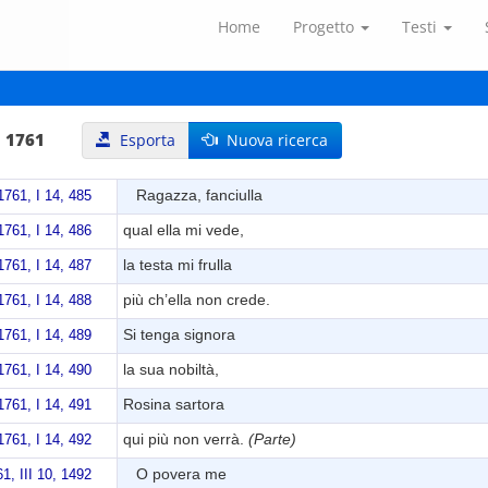
Home
Progetto
Testi
, 1761
Esporta
Nuova ricerca
Ragazza, fanciulla
1761, I 14, 485
qual ella mi vede,
1761, I 14, 486
la testa mi frulla
1761, I 14, 487
più ch’ella non crede.
1761, I 14, 488
Si tenga signora
1761, I 14, 489
la sua nobiltà,
1761, I 14, 490
Rosina sartora
1761, I 14, 491
qui più non verrà.
(Parte)
1761, I 14, 492
O povera me
1, III 10, 1492