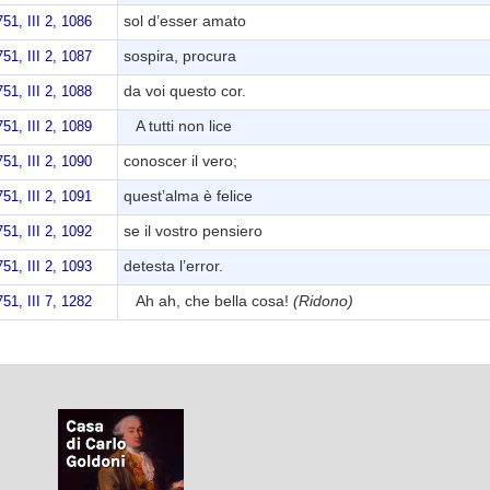
sol d’esser amato
51, III 2, 1086
sospira, procura
51, III 2, 1087
da voi questo cor.
51, III 2, 1088
A tutti non lice
51, III 2, 1089
conoscer il vero;
51, III 2, 1090
quest’alma è felice
51, III 2, 1091
se il vostro pensiero
51, III 2, 1092
detesta l’error.
51, III 2, 1093
Ah ah, che bella cosa!
(Ridono)
51, III 7, 1282