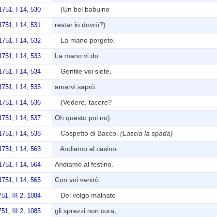
(Un bel babuino
751, I 14, 530
restar io dovrò?)
751, I 14, 531
La mano porgete.
751, I 14, 532
La mano vi do.
751, I 14, 533
Gentile voi siete,
751, I 14, 534
amarvi saprò.
751, I 14, 535
(Vedere, tacere?
751, I 14, 536
Oh questo poi no).
751, I 14, 537
Cospetto di Bacco.
(Lascia la spada)
751, I 14, 538
Andiamo al casino.
751, I 14, 563
Andiamo al festino.
751, I 14, 564
Con voi venirò.
751, I 14, 565
Del volgo malnato
51, III 2, 1084
gli sprezzi non cura,
51, III 2, 1085