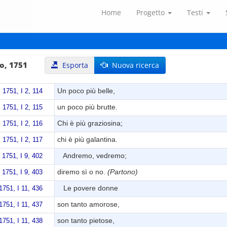
Home
Progetto
Testi
o, 1751
Esporta
Nuova ricerca
Un poco più belle,
 1751, I 2, 114
un poco più brutte.
 1751, I 2, 115
Chi è più graziosina;
 1751, I 2, 116
chi è più galantina.
 1751, I 2, 117
Andremo, vedremo;
 1751, I 9, 402
diremo sì o no.
(Partono)
 1751, I 9, 403
Le povere donne
1751, I 11, 436
son tanto amorose,
1751, I 11, 437
son tanto pietose,
1751, I 11, 438