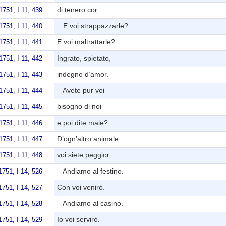
di tenero cor.
1751, I 11, 439
E voi strappazzarle?
1751, I 11, 440
E voi maltrattarle?
1751, I 11, 441
Ingrato, spietato,
1751, I 11, 442
indegno d’amor.
1751, I 11, 443
Avete pur voi
1751, I 11, 444
bisogno di noi
1751, I 11, 445
e poi dite male?
1751, I 11, 446
D’ogn’altro animale
1751, I 11, 447
voi siete peggior.
1751, I 11, 448
Andiamo al festino.
751, I 14, 526
Con voi venirò.
751, I 14, 527
Andiamo al casino.
751, I 14, 528
Io voi servirò.
751, I 14, 529