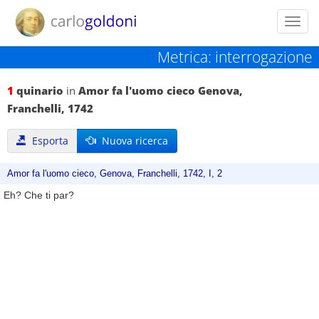
Toggl
navig
Metrica: interrogazione
1
quinario
in
Amor fa l'uomo cieco Genova,
Franchelli, 1742
Esporta
Nuova ricerca
Amor fa l'uomo cieco, Genova, Franchelli, 1742, I, 2
Eh? Che ti par?