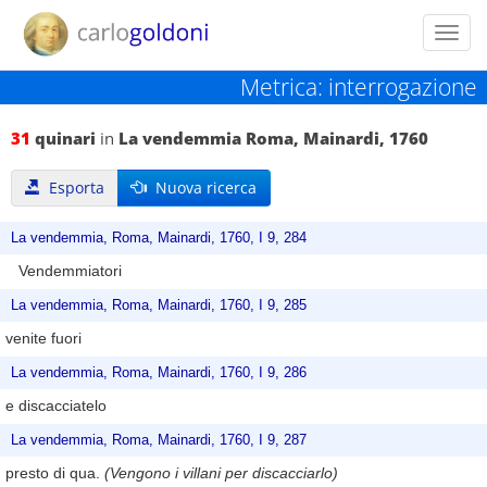
Toggl
navig
Metrica: interrogazione
31
quinari
in
La vendemmia Roma, Mainardi, 1760
Esporta
Nuova ricerca
La vendemmia, Roma, Mainardi, 1760, I 9, 284
Vendemmiatori
La vendemmia, Roma, Mainardi, 1760, I 9, 285
venite fuori
La vendemmia, Roma, Mainardi, 1760, I 9, 286
e discacciatelo
La vendemmia, Roma, Mainardi, 1760, I 9, 287
presto di qua.
(Vengono i villani per discacciarlo)