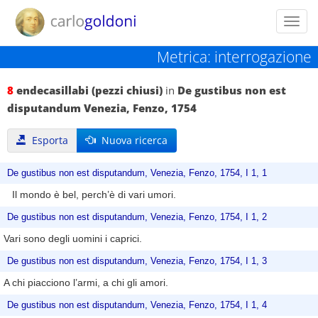
Toggl
navig
Metrica: interrogazione
8
endecasillabi (pezzi chiusi)
in
De gustibus non est
disputandum Venezia, Fenzo, 1754
Esporta
Nuova ricerca
De gustibus non est disputandum, Venezia, Fenzo, 1754, I 1, 1
Il mondo è bel, perch’è di vari umori.
De gustibus non est disputandum, Venezia, Fenzo, 1754, I 1, 2
Vari sono degli uomini i caprici.
De gustibus non est disputandum, Venezia, Fenzo, 1754, I 1, 3
A chi piacciono l’armi, a chi gli amori.
De gustibus non est disputandum, Venezia, Fenzo, 1754, I 1, 4