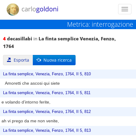
Toggl
navig
Metrica: interrogazione
4
decasillabi
in
La finta semplice Venezia, Fenzo,
1764
Esporta
Nuova ricerca
La finta semplice, Venezia, Fenzo, 1764, II 5, 810
Amoretti che ascosi qui siete
La finta semplice, Venezia, Fenzo, 1764, II 5, 811
e volando d’intorno ferite,
La finta semplice, Venezia, Fenzo, 1764, II 5, 812
ah vi prego da me non venite,
La finta semplice, Venezia, Fenzo, 1764, II 5, 813