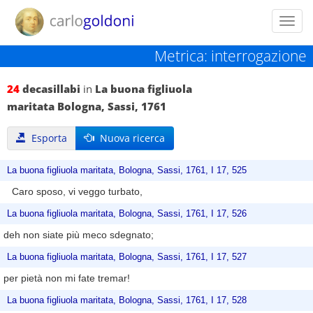
Toggl
navig
Metrica: interrogazione
24
decasillabi
in
La buona figliuola
maritata Bologna, Sassi, 1761
Esporta
Nuova ricerca
La buona figliuola maritata, Bologna, Sassi, 1761, I 17, 525
Caro sposo, vi veggo turbato,
La buona figliuola maritata, Bologna, Sassi, 1761, I 17, 526
deh non siate più meco sdegnato;
La buona figliuola maritata, Bologna, Sassi, 1761, I 17, 527
per pietà non mi fate tremar!
La buona figliuola maritata, Bologna, Sassi, 1761, I 17, 528