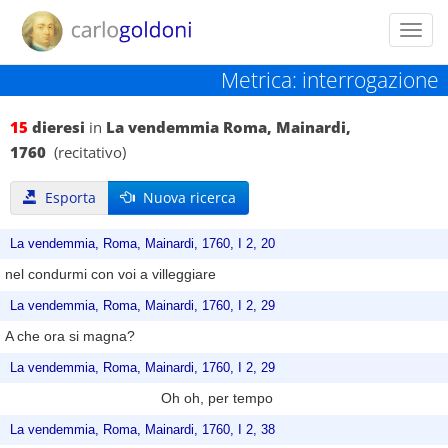
Toggl
navig
Metrica: interrogazione
15
dieresi
in
La vendemmia Roma, Mainardi,
1760
(recitativo)
Esporta
Nuova ricerca
La vendemmia, Roma, Mainardi, 1760, I 2, 20
nel condurmi con voi a villeggiare
La vendemmia, Roma, Mainardi, 1760, I 2, 29
A che ora si magna?
La vendemmia, Roma, Mainardi, 1760, I 2, 29
Oh oh, per tempo
La vendemmia, Roma, Mainardi, 1760, I 2, 38