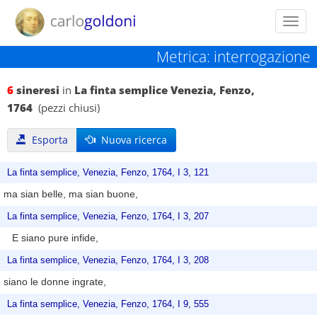
Toggl
navig
Metrica: interrogazione
6
sineresi
in
La finta semplice Venezia, Fenzo,
1764
(pezzi chiusi)
Esporta
Nuova ricerca
La finta semplice, Venezia, Fenzo, 1764, I 3, 121
ma sian belle, ma sian buone,
La finta semplice, Venezia, Fenzo, 1764, I 3, 207
E siano pure infide,
La finta semplice, Venezia, Fenzo, 1764, I 3, 208
siano le donne ingrate,
La finta semplice, Venezia, Fenzo, 1764, I 9, 555