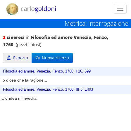
Toggl
navig
Metrica: interrogazione
2
sineresi
in
Filosofia ed amore Venezia, Fenzo,
1760
(pezzi chiusi)
Esporta
Nuova ricerca
Filosofia ed amore, Venezia, Fenzo, 1760, I 16, 599
Io dicea che la ragione...
Filosofia ed amore, Venezia, Fenzo, 1760, III 5, 1403
Cloridea mi rivedrà.