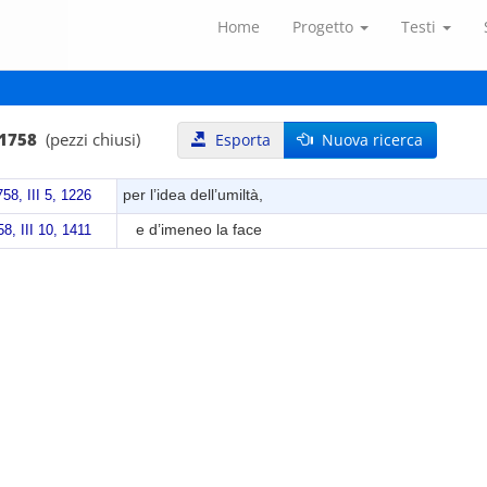
Home
Progetto
Testi
 1758
(pezzi chiusi)
Esporta
Nuova ricerca
per l’idea dell’umiltà,
58, III 5, 1226
e d’imeneo la face
8, III 10, 1411