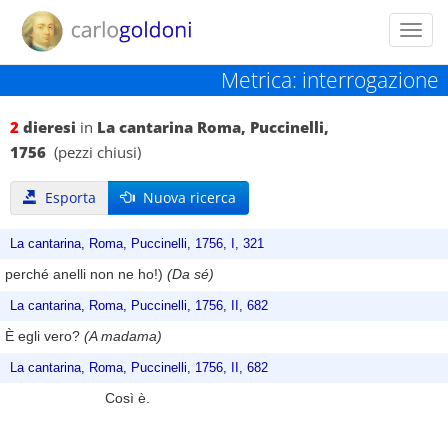
Toggl
navig
Metrica: interrogazione
2
dieresi
in
La cantarina Roma, Puccinelli,
1756
(pezzi chiusi)
Esporta
Nuova ricerca
La cantarina, Roma, Puccinelli, 1756, I, 321
perché anelli non ne ho!)
(Da sé)
La cantarina, Roma, Puccinelli, 1756, II, 682
È egli vero?
(A madama)
La cantarina, Roma, Puccinelli, 1756, II, 682
Così è.