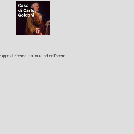
 gruppo di ricerca e ai curatori dell'opera.