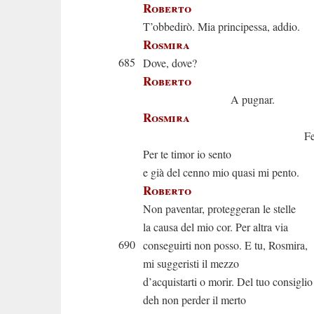
Roberto
T’obbedirò. Mia principessa, addio.
Rosmira
685
Dove, dove?
Roberto
A pugnar.
Rosmira
Fermati, oh
Per te timor io sento
e già del cenno mio quasi mi pento.
Roberto
Non paventar, proteggeran le stelle
la causa del mio cor. Per altra via
690
conseguirti non posso. E tu, Rosmira,
mi suggeristi il mezzo
d’acquistarti o morir. Del tuo consiglio
deh non perder il merto