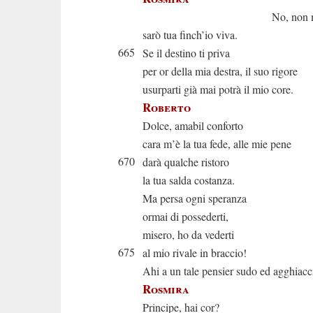
No, non mi pe
sarò tua finch’io viva.
665
Se il destino ti priva
per or della mia destra, il suo rigore
usurparti già mai potrà il mio core.
Roberto
Dolce, amabil conforto
cara m’è la tua fede, alle mie pene
670
darà qualche ristoro
la tua salda costanza.
Ma persa ogni speranza
ormai di possederti,
misero, ho da vederti
675
al mio rivale in braccio!
Ahi a un tale pensier sudo ed agghiacc
Rosmira
Principe, hai cor?