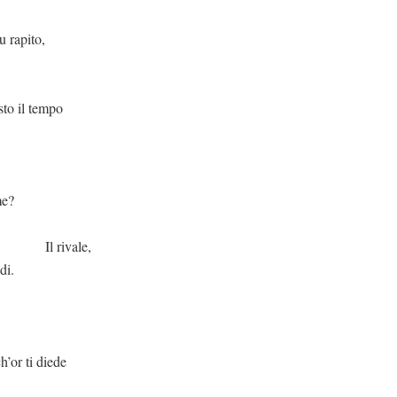
ito,
empo
?
le,
di.
 diede