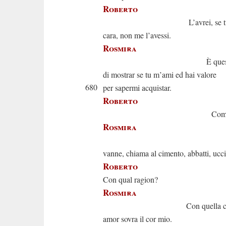
Roberto
L’avrei, se tu rap
cara, non me l’avessi.
Rosmira
È questo il t
di mostrar se tu m’ami ed hai valore
680
per sapermi acquistar.
Roberto
Come
Rosmira
Il riva
vanne, chiama al cimento, abbatti, ucci
Roberto
Con qual ragion?
Rosmira
Con quella ch’or ti
amor sovra il cor mio.