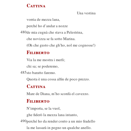
Cattina
Una vestina
vorria de mezza lana,
perché ho d’andar a nozze
480
de mia cugnà che stava a Pelestrina,
che novizza se fa sotto Marina.
(Oh che gusto che gh’ho, nol me cognosse!)
Filiberto
Via la me mostra i merli;
chi sa; se poderemo,
485
sto baratto faremo.
Questa è una cossa alfin de poco prezzo.
Cattina
Mare de Diana, m’ho scordà el cavezzo.
Filiberto
N’importa, se la vuol,
ghe fiderò la mezza lana intanto,
490
perché ho da render conto a un mio fradello
la me lassarà in pegno un qualche anello.