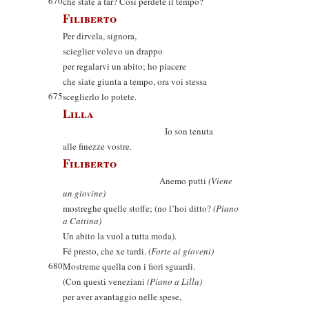
670
che state a far? Così perdete il tempo?
Filiberto
Per dirvela, signora,
scieglier volevo un drappo
per regalarvi un abito; ho piacere
che siate giunta a tempo, ora voi stessa
675
sceglierlo lo potete.
Lilla
Io son tenuta
alle finezze vostre.
Filiberto
Anemo putti
(Viene
un giovine)
mostreghe quelle stoffe; (no l’hoi ditto?
(Piano
a Cattina)
Un abito la vuol a tutta moda).
Fé presto, che xe tardi.
(Forte ai gioveni)
680
Mostreme quella con i fiori sguardi.
(Con questi veneziani
(Piano a Lilla)
per aver avantaggio nelle spese,