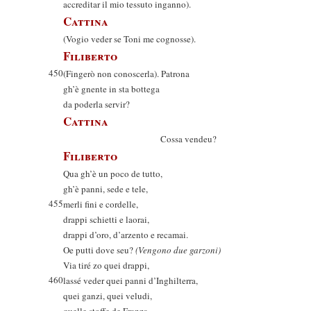
accreditar il mio tessuto inganno).
Cattina
(Vogio veder se Toni me cognosse).
Filiberto
450
(Fingerò non conoscerla). Patrona
gh’è gnente in sta bottega
da poderla servir?
Cattina
Cossa vendeu?
Filiberto
Qua gh’è un poco de tutto,
gh’è panni, sede e tele,
455
merli fini e cordelle,
drappi schietti e laorai,
drappi d’oro, d’arzento e recamai.
Oe putti dove seu?
(Vengono due garzoni)
Via tiré zo quei drappi,
460
lassé veder quei panni d’Inghilterra,
quei ganzi, quei veludi,