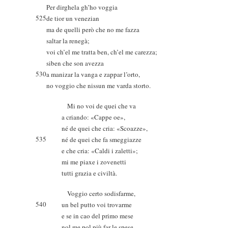
Per dirghela gh’ho voggia
525
de tior un venezian
ma de quelli però che no me fazza
saltar la renegà;
voi ch’el me tratta ben, ch’el me carezza;
siben che son avezza
530
a manizar la vanga e zappar l’orto,
no voggio che nissun me varda storto.
Mi no voi de quei che va
a criando: «Cappe oe»,
né de quei che cria: «Scoazze»,
535
né de quei che fa smeggiazze
e che cria: «Caldi i zaletti»;
mi me piaxe i zovenetti
tutti grazia e civiltà.
Voggio certo sodisfarme,
540
un bel putto voi trovarme
e se in cao del primo mese
nol me pol più far le spese,