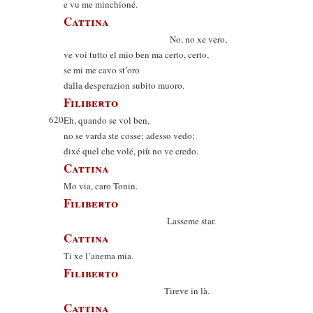
e vu me minchioné.
Cattina
No, no xe vero,
ve voi tutto el mio ben ma certo, certo,
se mi me cavo st’oro
dalla desperazion subito muoro.
Filiberto
620
Eh, quando se vol ben,
no se varda ste cosse; adesso vedo;
dixé quel che volé, più no ve credo.
Cattina
Mo via, caro Tonin.
Filiberto
Lasseme star.
Cattina
Ti xe l’anema mia.
Filiberto
Tireve in là.
Cattina