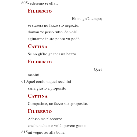
605
vederemo se ella...
Filiberto
Eh no gh’è tempo;
se stasera no fazzo sto negozio,
doman xe perso tutto. Se volé
agiutarme in sto ponto vu podé.
Cattina
Se no gh’ho gnanca un bezzo.
Filiberto
Quei
manini,
610
quel cordon, quei recchini
saria giusto a proposito.
Cattina
Compatime, no fazzo sto sproposito.
Filiberto
Adesso me n’accorzo
che ben che me volé; povero gramo
615
mi vegno zo alla bona