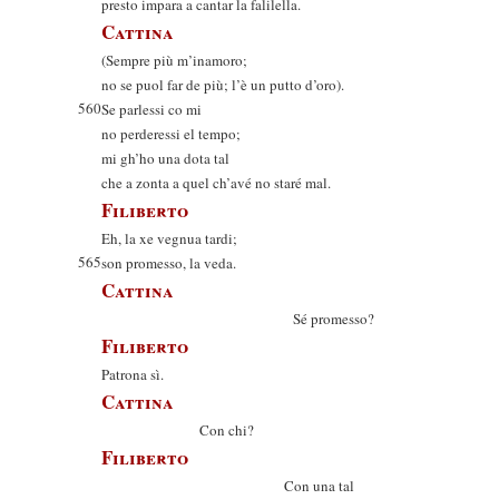
presto impara a cantar la falilella.
Cattina
(Sempre più m’inamoro;
no se puol far de più; l’è un putto d’oro).
560
Se parlessi co mi
no perderessi el tempo;
mi gh’ho una dota tal
che a zonta a quel ch’avé no staré mal.
Filiberto
Eh, la xe vegnua tardi;
565
son promesso, la veda.
Cattina
Sé promesso?
Filiberto
Patrona sì.
Cattina
Con chi?
Filiberto
Con una tal