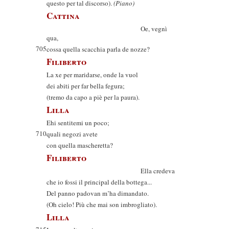
questo per tal discorso).
(Piano)
Cattina
Oe, vegnì
qua,
705
cossa quella scacchia parla de nozze?
Filiberto
La xe per maridarse, onde la vuol
dei abiti per far bella fegura;
(tremo da capo a piè per la paura).
Lilla
Ehi sentitemi un poco;
710
quali negozi avete
con quella mascheretta?
Filiberto
Ella credeva
che io fossi il principal della bottega...
Del panno padovan m’ha dimandato.
(Oh cielo! Più che mai son imbrogliato).
Lilla