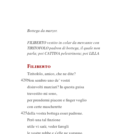
Bottega da marzer.
FILIBERTO vestito in colar da mercante con
TIRITOFOLO padron di bottega, il quale non
parla; poi CATTINA pelestrinota; poi LILLA
Filiberto
Tiritofolo, amico, che ne dite?
420
Non sembro uno de’ vostri
disinvolti marciari? In questa guisa
travestito mi sono,
per prendermi piacere e finger voglio
con certe mascherette
425
della vostra bottega esser padrone.
Però una tal finzione
utile vi sarà; veder farogli
le vostre robbe e s’elle ne voranno