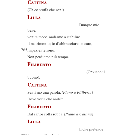
Cattina
(Oh co stuffa che son!)
Lilla
Dunque mio
bene,
venite meco, andiamo a stabilire
il matrimonio; io d’abbracciarvi, o caro,
765
impaziente sono.
Non perdiamo più tempo.
Filiberto
(Or viene il
buono).
Cattina
Sentì mo una parola.
(Piano a Filiberto)
Dove vorla che andé?
Filiberto
Dal sartor colla robba.
(Piano a Cattina)
Lilla
E che pretende