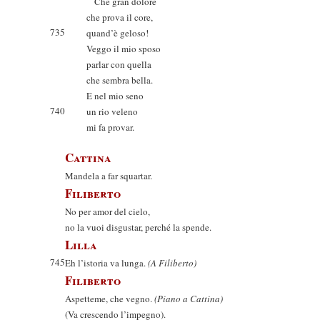
Che gran dolore
che prova il core,
735
quand’è geloso!
Veggo il mio sposo
parlar con quella
che sembra bella.
E nel mio seno
740
un rio veleno
mi fa provar.
Cattina
Mandela a far squartar.
Filiberto
No per amor del cielo,
no la vuoi disgustar, perché la spende.
Lilla
745
Eh l’istoria va lunga.
(A Filiberto)
Filiberto
Aspetteme, che vegno.
(Piano a Cattina)
(Va crescendo l’impegno).