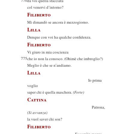
770
da voi quella sfacciata
col venervi d’intorno?
Filiberto
Mi dimandò se ancora è mezzogiorno.
Lilla
Dunque con voi ha qualche confidenza.
Filiberto
Vi giuro in mia coscienza
775
che io non la conosco. (Ohimè che imbroglio?)
Meglio è che se n’andiamo.
Lilla
Io prima
voglio
saper chi è quella maschera.
(Forte)
Cattina
Patrona,
(Si avvanza)
la vuol saver chi son?
Filiberto