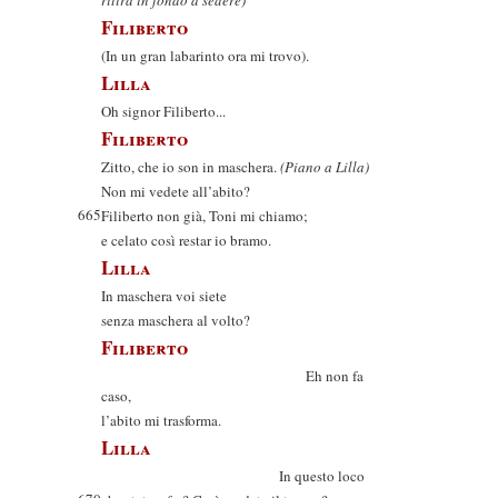
ritira in fondo a sedere)
Filiberto
(In un gran labarinto ora mi trovo).
Lilla
Oh signor Filiberto...
Filiberto
Zitto, che io son in maschera.
(Piano a Lilla)
Non mi vedete all’abito?
665
Filiberto non già, Toni mi chiamo;
e celato così restar io bramo.
Lilla
In maschera voi siete
senza maschera al volto?
Filiberto
Eh non fa
caso,
l’abito mi trasforma.
Lilla
In questo loco