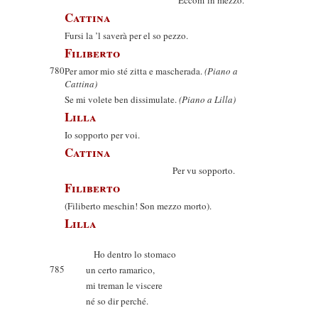
Eccom’in mezzo.
Cattina
Fursi la ’l saverà per el so pezzo.
Filiberto
780
Per amor mio sté zitta e mascherada.
(Piano a
Cattina)
Se mi volete ben dissimulate.
(Piano a Lilla)
Lilla
Io sopporto per voi.
Cattina
Per vu sopporto.
Filiberto
(Filiberto meschin! Son mezzo morto).
Lilla
Ho dentro lo stomaco
785
un certo ramarico,
mi treman le viscere
né so dir perché.