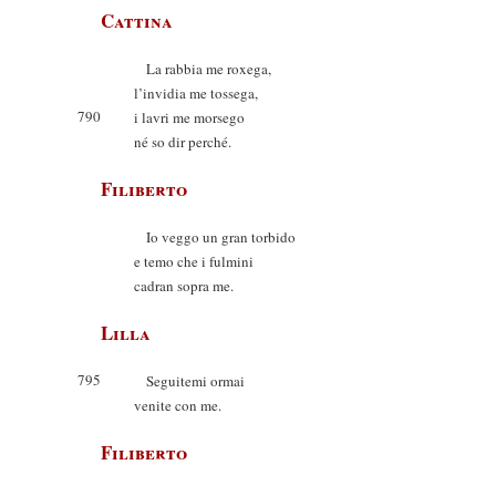
Cattina
La rabbia me roxega,
l’invidia me tossega,
790
i lavri me morsego
né so dir perché.
Filiberto
Io veggo un gran torbido
e temo che i fulmini
cadran sopra me.
Lilla
795
Seguitemi ormai
venite con me.
Filiberto