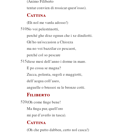
(Animo Filiberto
tentar convien di rossicar quest’osso).
Cattina
(Eh nol me varda adosso!)
510
No voi pelestrinotti,
perché ghe dixe ognun che i xe dindiotti.
Gh’ho un’occasion a Chiozza
ma no voi bazzilar co pescaori,
perché col so pescare
515
diese mesi dell’anno i dorme in mare.
E po cossa se magna?
Zucca, polenta, sugoli e maggiotti,
dell’acqua coll’aseo,
anguelle o brussoi su le bronze cotti.
Filiberto
520
(Oh come finge bene!
Ma finga pur, quell’oro
mi par d’averlo in tasca).
Cattina
(Oh che putto dabben, certo nol casca!)