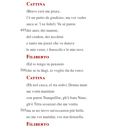
Cattina
(Bravo cusì me piaxe,
l’è un putto de giudizio; ma voi veder
anca se ’l xe fedel). Vu sé paron
495
dei anei, dei manini,
del cordon, dei recchini
e tanto me piaxé che ve darave
le mie verze, i fenocchi e le mie rave.
Filiberto
(Ed io tengo in pensiero
500
che se tu fingi, io voglio far da vero).
Cattina
(Eh nol casca, el sta sodo). Donna mare
me vorrà maridare
con paron Tranquillin; gh’è bara Nane,
gh’è Titta scoazzer che me vorria
505
ma se no trovo un’occasion più bella
no me voi maridar; voi star donzella.
Filiberto