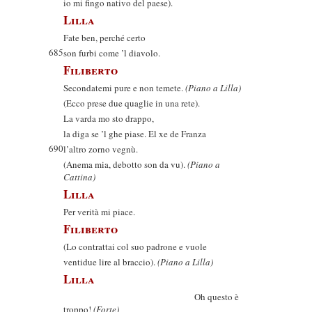
io mi fingo nativo del paese).
Lilla
Fate ben, perché certo
685
son furbi come ’l diavolo.
Filiberto
Secondatemi pure e non temete.
(Piano a Lilla)
(Ecco prese due quaglie in una rete).
La varda mo sto drappo,
la diga se ’l ghe piase. El xe de Franza
690
l’altro zorno vegnù.
(Anema mia, debotto son da vu).
(Piano a
Cattina)
Lilla
Per verità mi piace.
Filiberto
(Lo contrattai col suo padrone e vuole
ventidue lire al braccio).
(Piano a Lilla)
Lilla
Oh questo è
troppo!
(Forte)