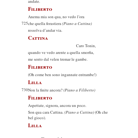
andate.
Filiberto
Anema mia son qua, no vedo l’ora
725
che quella forastiera
(Piano a Cattina)
ressolva d’andar via.
Cattina
Caro Tonin,
quando ve vedo arente a quella smorfia,
me sento dal velen tremar le gambe.
Filiberto
(Oh come ben sono ingannate entrambe!)
Lilla
730
Non la finite ancora?
(Piano a Filiberto)
Filiberto
Aspettate, signora, ancora un poco.
Son qua cara Cattina.
(Piano a Cattina)
(Oh che
bel gioco).
Lilla