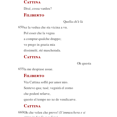
Cattina
Dixé, cossa vardeu?
Filiberto
Quella ch’è là
650
xe la vedua che sta vicina a vu.
Pol esser che la vegna
a comprar qualche drappo;
ve prego in grazia mia
dissimulé, sté mascherada.
Cattina
Oh questa
655
la me despiase assae.
Filiberto
Via Cattina soffrì per amor mio.
Senteve qua; tasé; vegnirà el zorno
che poderé refarve,
questo el tempo no xe de vendicarve.
Cattina
660
Oh che velen che provo!
(S’immaschera e si