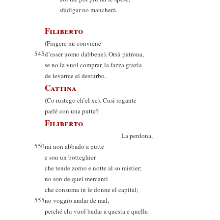
sfadigar no mancherà.
Filiberto
(Fingere mi conviene
545
d’esser uomo dabbene). Orsù patrona,
se no la vuol comprar, la fazza grazia
de levarme el desturbo.
Cattina
(Co rustego ch’el xe). Cusì rogante
parlé con una putta?
Filiberto
La perdona,
550
mi non abbado a putte
e son un botteghier
che tende zorno e notte al so mistier;
no son de quei mercanti
che consuma in le donne el capital;
555
no voggio andar de mal,
perché chi vuol badar a questa e quella