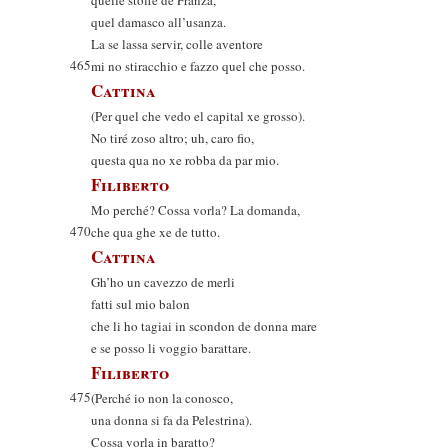
quelle stoffe de Franza,
quel damasco all’usanza.
La se lassa servir, colle aventore
465
mi no stiracchio e fazzo quel che posso.
Cattina
(Per quel che vedo el capital xe grosso).
No tiré zoso altro; uh, caro fio,
questa qua no xe robba da par mio.
Filiberto
Mo perché? Cossa vorla? La domanda,
470
che qua ghe xe de tutto.
Cattina
Gh’ho un cavezzo de merli
fatti sul mio balon
che li ho tagiai in scondon de donna mare
e se posso li voggio barattare.
Filiberto
475
(Perché io non la conosco,
una donna si fa da Pelestrina).
Cossa vorla in baratto?