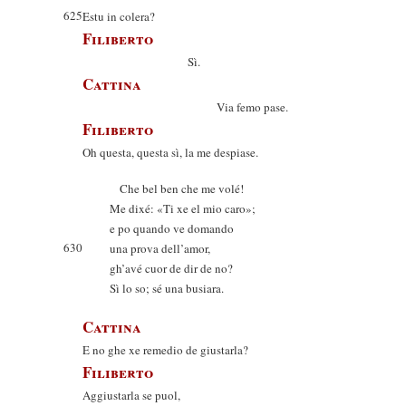
625
Estu in colera?
Filiberto
Sì.
Cattina
Via femo pase.
Filiberto
Oh questa, questa sì, la me despiase.
Che bel ben che me volé!
Me dixé: «Ti xe el mio caro»;
e po quando ve domando
630
una prova dell’amor,
gh’avé cuor de dir de no?
Sì lo so; sé una busiara.
Cattina
E no ghe xe remedio de giustarla?
Filiberto
Aggiustarla se puol,