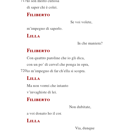
715
Io son molto curiosa
di saper chi è colei.
Filiberto
Se voi volete,
m’impegno di saperlo.
Lilla
In che maniera?
Filiberto
Con quattro paroline che io gli dica,
con un po’ di cervel che ponga in opra,
720
io m’impegno di far ch’ella si scopra.
Lilla
Ma non vorrei che intanto
v’invaghiste di lei.
Filiberto
Non dubitate,
a voi donato ho il cor.
Lilla
Via, dunque