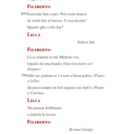
Filiberto
695
(Lasciate fare a me). Nol costa manco
de venti lire al brazzo. Cossa dixela?
Quanto ghe vorla dar?
Lilla
Sedeci lire.
Filiberto
La se remetta in mi. Mettelo via,
tegnilo da una banda.
(Giovine parte col
drappo)
700
(Dal suo padron io l’averò a buon patto).
(Piano
a Lilla)
(In poco tempo un bel negozio ho fatto).
(Piano
a Cattina)
Lilla
Ora pensar dobbiamo
a stabilir le nozze.
Filiberto
(E non è luogo