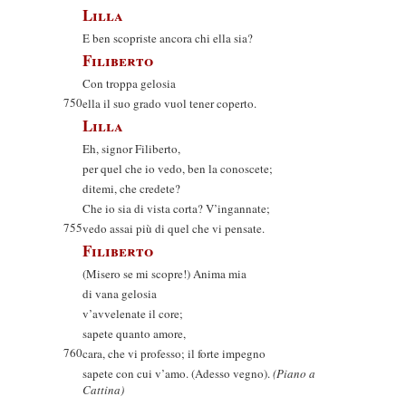
Lilla
E ben scopriste ancora chi ella sia?
Filiberto
Con troppa gelosia
750
ella il suo grado vuol tener coperto.
Lilla
Eh, signor Filiberto,
per quel che io vedo, ben la conoscete;
ditemi, che credete?
Che io sia di vista corta? V’ingannate;
755
vedo assai più di quel che vi pensate.
Filiberto
(Misero se mi scopre!) Anima mia
di vana gelosia
v’avvelenate il core;
sapete quanto amore,
760
cara, che vi professo; il forte impegno
sapete con cui v’amo. (Adesso vegno).
(Piano a
Cattina)