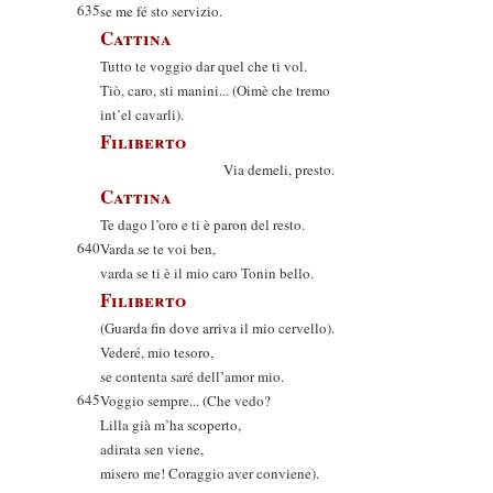
635
se me fé sto servizio.
Cattina
Tutto te voggio dar quel che ti vol.
Tiò, caro, sti manini... (Oimè che tremo
int’el cavarli).
Filiberto
Via demeli, presto.
Cattina
Te dago l’oro e ti è paron del resto.
640
Varda se te voi ben,
varda se ti è il mio caro Tonin bello.
Filiberto
(Guarda fin dove arriva il mio cervello).
Vederé, mio tesoro,
se contenta saré dell’amor mio.
645
Voggio sempre... (Che vedo?
Lilla già m’ha scoperto,
adirata sen viene,
misero me! Coraggio aver conviene).