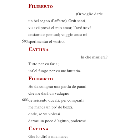
Filiberto
(Or voglio darle
un bel segno d’affetto). Orsù sentì,
vu avé provà el mio amor; l’avé trovà
costante e pentual; voggio anca mi
595
sperimentar el vostro.
Cattina
In che maniera?
Tutto per vu faria;
int’el fuogo per vu me buttaria.
Filiberto
Ho da comprar una partia de panni
che me darà un vadagno
600
de seicento ducati; per comprarli
me manca un po’ de bezzi,
onde, se vu volessi
darme un poco d’agiuto, poderessi.
Cattina
Ghe lo dirò a mia mare;