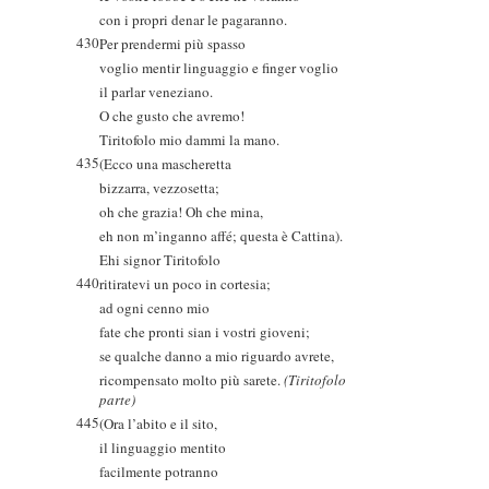
con i propri denar le pagaranno.
430
Per prendermi più spasso
voglio mentir linguaggio e finger voglio
il parlar veneziano.
O che gusto che avremo!
Tiritofolo mio dammi la mano.
435
(Ecco una mascheretta
bizzarra, vezzosetta;
oh che grazia! Oh che mina,
eh non m’inganno affé; questa è Cattina).
Ehi signor Tiritofolo
440
ritiratevi un poco in cortesia;
ad ogni cenno mio
fate che pronti sian i vostri gioveni;
se qualche danno a mio riguardo avrete,
ricompensato molto più sarete.
(Tiritofolo
parte)
445
(Ora l’abito e il sito,
il linguaggio mentito
facilmente potranno