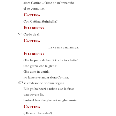
siora Cattina... Oimè no m’arrecordo
el so cognome.
Cattina
Con Cattina Sbrighella?
Filiberto
570
Credo de sì.
Cattina
La xe mia cara amiga.
Filiberto
Oh che putta da ben! Oh che tocchetto!
Che grazia che la gh’ha!
Ghe zuro in verità,
no lasserave andar siora Cattina,
575
se credesse de tior una regina.
Ella gh’ha bezzi e robba e se la fusse
una povera fia,
tanto el ben che ghe voi mi ghe vorria.
Cattina
(Oh siestu benedio!)