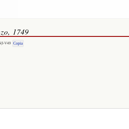
nzo, 1749
N|I-V49
Copia