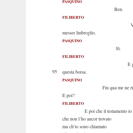
PASQUINO
Ben.
FILIBERTO
Vedra
messer Imbroglio.
PASQUINO
Sì.
FILIBERTO
E gli dar
95
questa borsa.
PASQUINO
Fin qua me ne rico
E poi?
FILIBERTO
E poi che il testamento io l
che non l’ho ancor trovato
ma ch’io sono chiamato