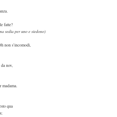
anza.
e fatte?
na sedia per uno e siedono)
ncomodi,
 da nov,
car madama.
esto qua
a;