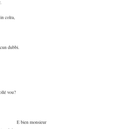
.
n colra,
lcun dubbi.
vollé vou?
monsieur