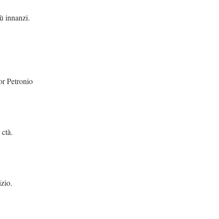
ù innanzi.
or Petronio
 ctà.
izio.