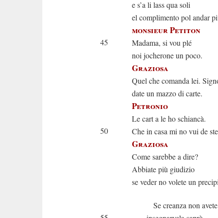
e s’a li lass qua soli
el complimento pol andar pi
monsieur Petiton
45
Madama, si vou plé
noi jocherone un poco.
Graziosa
Quel che comanda lei. Sign
date un mazzo di carte.
Petronio
Le cart a le ho schiancà.
50
Che in casa mi no vui de ste
Graziosa
Come sarebbe a dire?
Abbiate più giudizio
se veder no volete un precip
Se creanza non avete
55
insegnarvela saprò.