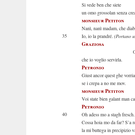
Si vede ben che siete
un omo grossolan senza cre
monsieur Petiton
Nanì, nanì madam, che diabl
35
Io, io la prandré.
(Portano u
Graziosa
Oh non s’i
che io voglio servirla.
Petronio
Giust ancor quest ghe vorria
se i crepa a no me mov.
monsieur Petiton
Voi state bien galant man 
Petronio
40
Oh adess mo a stagh fresch.
Cossa hoia mo da far? S’a r
la mi buttega in precipizio v