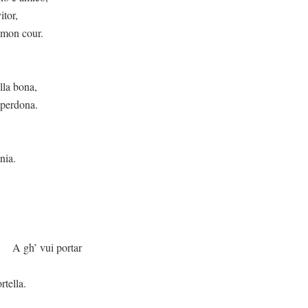
itor,
 mon cour.
lla bona,
 perdona.
nia.
 portar
rtella.