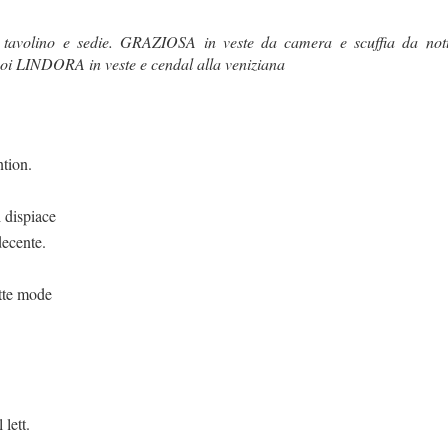
o, tavolino e sedie. GRAZIOSA in veste da camera e scuffia da n
i LINDORA in veste e cendal alla veniziana
tion.
 dispiace
decente.
utte mode
 lett.