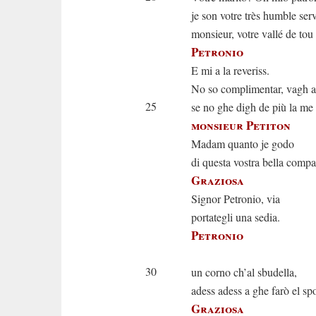
je son votre très humble serv
monsieur, votre vallé de tou
Petronio
E mi a la reveriss.
No so complimentar, vagh a
25
se no ghe digh de più la me
monsieur Petiton
Madam quanto je godo
di questa vostra bella compa
Graziosa
Signor Petronio, via
portategli una sedia.
Petronio
A gh’ vui
30
un corno ch’al sbudella,
adess adess a ghe farò el spo
Graziosa