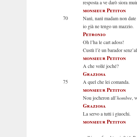
resposta a ve darò siora muir
monsieur Petiton
70
Nanì, nanì madam non date i
io già ne tengo un mazzio.
Petronio
Oh l’ha le cart adoss!
Custù l’è un barador senz’a
monsieur Petiton
A che vollé joché?
Graziosa
75
A quel che lei comanda.
monsieur Petiton
Nou jocheron all’
hombre
, 
Graziosa
La servo a tutti i giuochi.
monsieur Petiton
E bien 