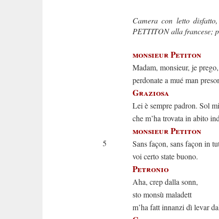
Camera con letto disfatt
PETTITON alla francese; po
monsieur Petiton
Madam, monsieur, je prego,
perdonate a mué man preson
Graziosa
Lei è sempre padron. Sol mi
che m’ha trovata in abito in
monsieur Petiton
5
Sans façon, sans façon in t
voi certo state buono.
Petronio
Aha, crep dalla sonn,
sto monsù maladett
m’ha fatt innanzi dì levar dal