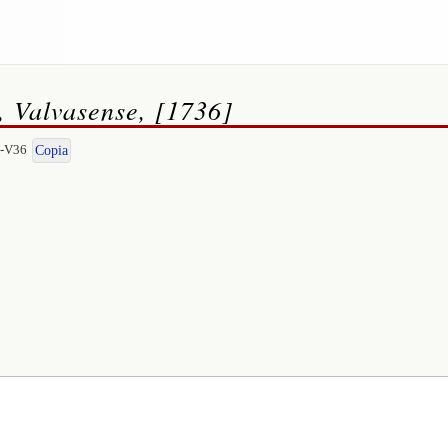
, Valvasense, [1736]
I-V36
Copia