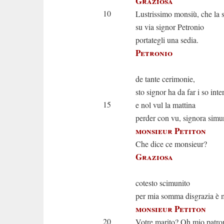
Graziosa
10
Lustrissimo monsiù, che la 
su via signor Petronio
portategli una sedia.
Petronio
Eh non è
de tante cerimonie,
sto signor ha da far i so inte
15
e nol vul la mattina
perder con vu, signora simu
monsieur Petiton
Che dice ce monsieur?
Graziosa
Eh lei p
cotesto scimunito
per mia somma disgrazia è 
monsieur Petiton
20
Votre marito? Oh mio patro