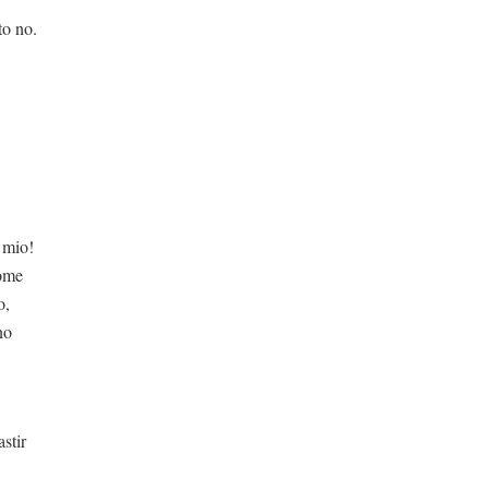
to no.
 mio!
come
o,
no
astir