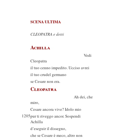
SCENA ULTIMA
CLEOPATRA e detti
Achilla
Vedi
Cleopatra
il tuo cenno impedito. Ucciso avrei
il tuo crudel germano
se Cesare non era.
Cleopatra
Ah dei, che
miro,
Cesare ancora vive? Idolo mio
1205
pur ti riveggo ancor. Sospendi
Achilla
d’eseguir il dissegno,
che se Cesare è meco, altro non