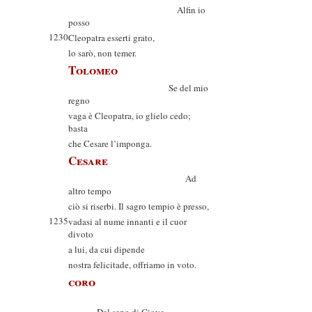
Alfin io
posso
1230
Cleopatra esserti grato,
lo sarò, non temer.
Tolomeo
Se del mio
regno
vaga è Cleopatra, io glielo cedo;
basta
che Cesare l’imponga.
Cesare
Ad
altro tempo
ciò si riserbi. Il sagro tempio è presso,
1235
vadasi al nume innanti e il cuor
divoto
a lui, da cui dipende
nostra felicitade, offriamo in voto.
coro