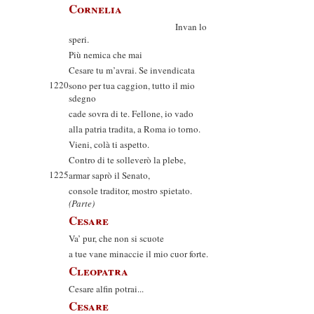
Cornelia
Invan lo
speri.
Più nemica che mai
Cesare tu m’avrai. Se invendicata
1220
sono per tua caggion, tutto il mio
sdegno
cade sovra di te. Fellone, io vado
alla patria tradita, a Roma io torno.
Vieni, colà ti aspetto.
Contro di te solleverò la plebe,
1225
armar saprò il Senato,
console traditor, mostro spietato.
(Parte)
Cesare
Va’ pur, che non si scuote
a tue vane minaccie il mio cuor forte.
Cleopatra
Cesare alfin potrai...
Cesare