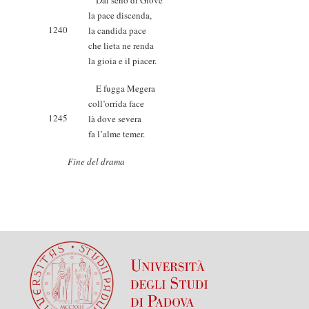
Dal seno di Giove
la pace discenda,
1240
la candida pace
che lieta ne renda
la gioia e il piacer.
E fugga Megera
coll’orrida face
1245
là dove severa
fa l’alme temer.
Fine del drama