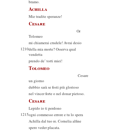
bramo.
Achilla
Mie tradite speranze!
Cesare
Or
Tolomeo
mi chiamerai crudele! Avrai desio
1210
della mia morte? Osserva qual
vendetta
prendo de’ torti miei!
Tolomeo
Cesare
un giorno
dubbio sarà se fosti più glorioso
nel vincer forte o nel donar pietoso.
Cesare
Lepido io ti perdono
1215
ogni commesso errore e tu lo spera
Achilla dal tuo re. Cornelia alfine
spero veder placata.