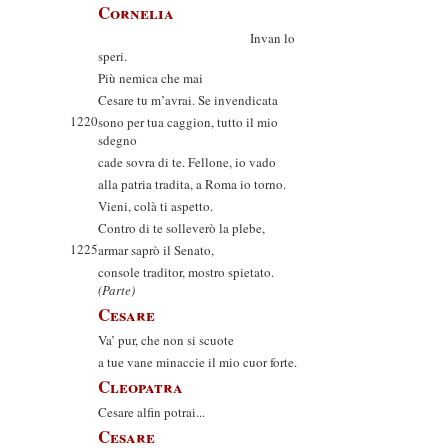
Cornelia
Invan lo
speri.
Più nemica che mai
Cesare tu m’avrai. Se invendicata
1220
sono per tua caggion, tutto il mio
sdegno
cade sovra di te. Fellone, io vado
alla patria tradita, a Roma io torno.
Vieni, colà ti aspetto.
Contro di te solleverò la plebe,
1225
armar saprò il Senato,
console traditor, mostro spietato.
(Parte)
Cesare
Va’ pur, che non si scuote
a tue vane minaccie il mio cuor forte.
Cleopatra
Cesare alfin potrai...
Cesare