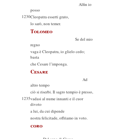
Alfin io
posso
1230
Cleopatra esserti grato,
lo sarò, non temer.
Tolomeo
Se del mio
regno
vaga è Cleopatra, io glielo cedo;
basta
che Cesare l’imponga.
Cesare
Ad
altro tempo
ciò si riserbi. Il sagro tempio è presso,
1235
vadasi al nume innanti e il cuor
divoto
a lui, da cui dipende
nostra felicitade, offriamo in voto.
coro