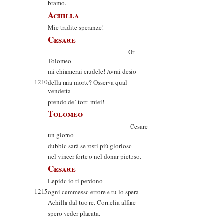
bramo.
Achilla
Mie tradite speranze!
Cesare
Or
Tolomeo
mi chiamerai crudele! Avrai desio
1210
della mia morte? Osserva qual
vendetta
prendo de’ torti miei!
Tolomeo
Cesare
un giorno
dubbio sarà se fosti più glorioso
nel vincer forte o nel donar pietoso.
Cesare
Lepido io ti perdono
1215
ogni commesso errore e tu lo spera
Achilla dal tuo re. Cornelia alfine
spero veder placata.