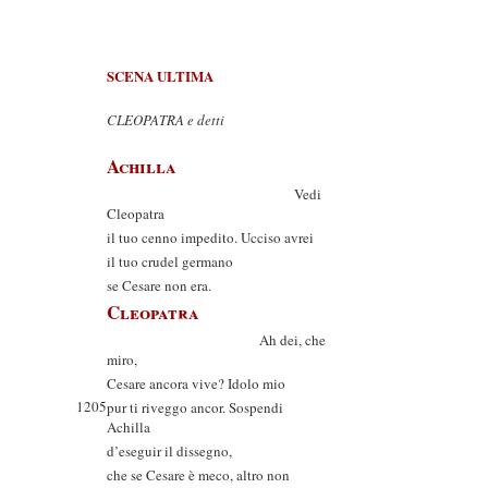
SCENA ULTIMA
CLEOPATRA e detti
Achilla
Vedi
Cleopatra
il tuo cenno impedito. Ucciso avrei
il tuo crudel germano
se Cesare non era.
Cleopatra
Ah dei, che
miro,
Cesare ancora vive? Idolo mio
1205
pur ti riveggo ancor. Sospendi
Achilla
d’eseguir il dissegno,
che se Cesare è meco, altro non