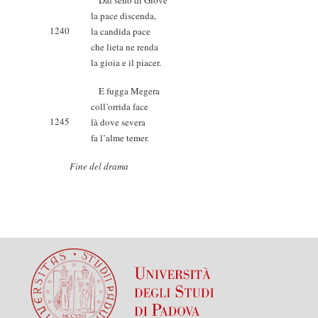
Dal seno di Giove
la pace discenda,
1240
la candida pace
che lieta ne renda
la gioia e il piacer.
E fugga Megera
coll’orrida face
1245
là dove severa
fa l’alme temer.
Fine del drama