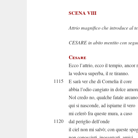
SCENA VIII
Attrio magnifico che introduce al t
CESARE in abito mentito con seguit
Cesare
Ecco l’attrio, ecco il tempio, ancor
la vedova superba, il re tiranno.
1115
E sarà ver che di Cornelia il core
abbia l’odio cangiato in dolce amor
Nol credo no, qualche fatale arcano
qui si nasconde, ad ispiarne il vero
mi celerò fra queste mura, a caso
1120
dal periglio dell’onde
il ciel non mi salvò; con queste spog
non conosciuti, inosservati, amici,