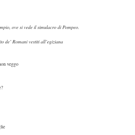
empio, ove si vede il simulacro di Pompeo.
o de’ Romani vestiti all’egiziana
 non veggo
e?
lie