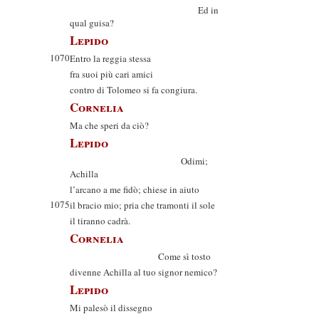
Ed in
qual guisa?
Lepido
1070
Entro la reggia stessa
fra suoi più cari amici
contro di Tolomeo si fa congiura.
Cornelia
Ma che speri da ciò?
Lepido
Odimi;
Achilla
l’arcano a me fidò; chiese in aiuto
1075
il bracio mio; pria che tramonti il sole
il tiranno cadrà.
Cornelia
Come sì tosto
divenne Achilla al tuo signor nemico?
Lepido
Mi palesò il dissegno