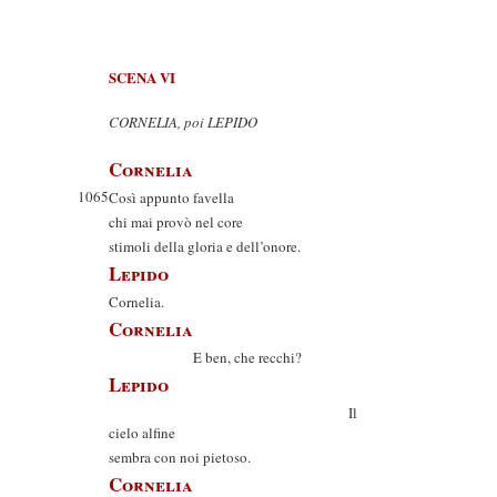
SCENA VI
CORNELIA, poi LEPIDO
Cornelia
1065
Così appunto favella
chi mai provò nel core
stimoli della gloria e dell’onore.
Lepido
Cornelia.
Cornelia
E ben, che recchi?
Lepido
Il
cielo alfine
sembra con noi pietoso.
Cornelia