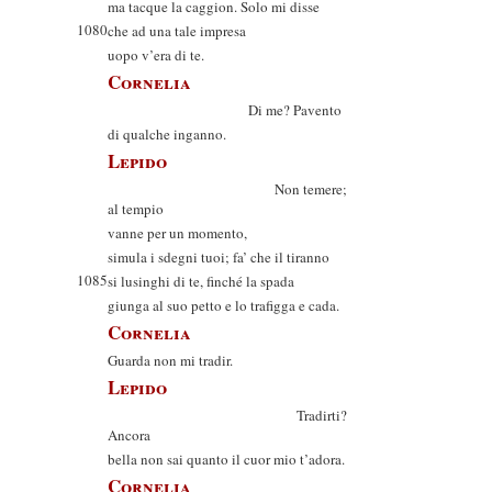
ma tacque la caggion. Solo mi disse
1080
che ad una tale impresa
uopo v’era di te.
Cornelia
Di me? Pavento
di qualche inganno.
Lepido
Non temere;
al tempio
vanne per un momento,
simula i sdegni tuoi; fa’ che il tiranno
1085
si lusinghi di te, finché la spada
giunga al suo petto e lo trafigga e cada.
Cornelia
Guarda non mi tradir.
Lepido
Tradirti?
Ancora
bella non sai quanto il cuor mio t’adora.
Cornelia