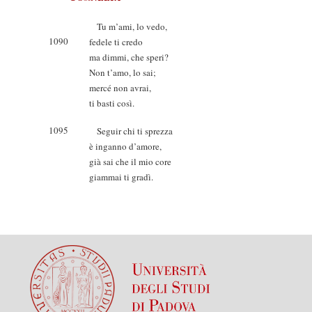
Tu m’ami, lo vedo,
1090
fedele ti credo
ma dimmi, che speri?
Non t’amo, lo sai;
mercé non avrai,
ti basti così.
1095
Seguir chi ti sprezza
è inganno d’amore,
già sai che il mio core
giammai ti gradì.