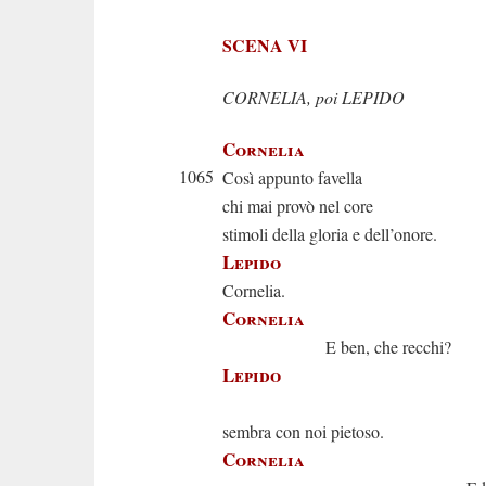
SCENA VI
CORNELIA, poi LEPIDO
Cornelia
1065
Così appunto favella
chi mai provò nel core
stimoli della gloria e dell’onore.
Lepido
Cornelia.
Cornelia
E ben, che recchi?
Lepido
Il cielo a
sembra con noi pietoso.
Cornelia