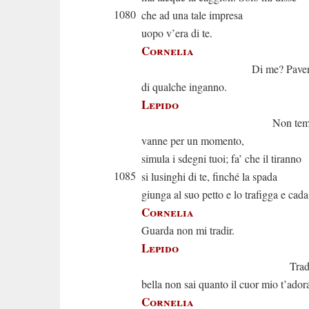
1080
che ad una tale impresa
uopo v’era di te.
Cornelia
Di me? Pavent
di qualche inganno.
Lepido
Non temere; al 
vanne per un momento,
simula i sdegni tuoi; fa’ che il tiranno
1085
si lusinghi di te, finché la spada
giunga al suo petto e lo trafigga e cada
Cornelia
Guarda non mi tradir.
Lepido
Tradirti? An
bella non sai quanto il cuor mio t’ador
Cornelia