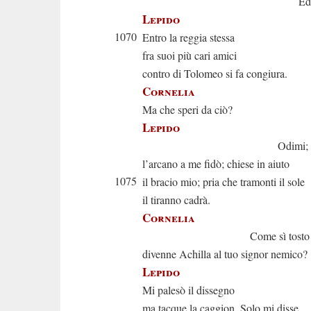
Ed in qual g
Lepido
1070
Entro la reggia stessa
fra suoi più cari amici
contro di Tolomeo si fa congiura.
Cornelia
Ma che speri da ciò?
Lepido
Odimi; Achi
l’arcano a me fidò; chiese in aiuto
1075
il bracio mio; pria che tramonti il sole
il tiranno cadrà.
Cornelia
Come sì tosto
divenne Achilla al tuo signor nemico?
Lepido
Mi palesò il dissegno
ma tacque la caggion. Solo mi disse