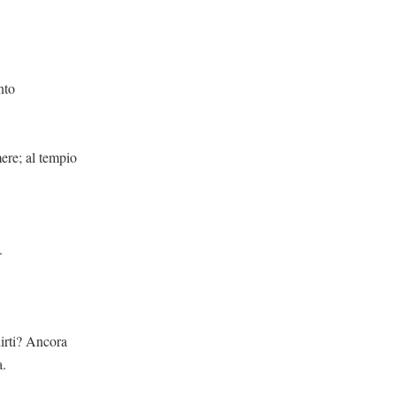
o
tempio
.
cora
a.