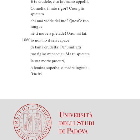
E tu crudele, e tu inumano appelli,
Cornelia, il mio rigor? Cuor più
spietato
chi mai vidde del tuo? Quest’è tuo
sangue
né ti move a pietade! Orror mi fai;
1060
io non ho il sen capace
di tanta crudeltà! Per umiliarti
tuo figlio minacciai. Ma tu spietata
la sua morte procuri,
o femina superba, o madre ingrata.
(Parte)