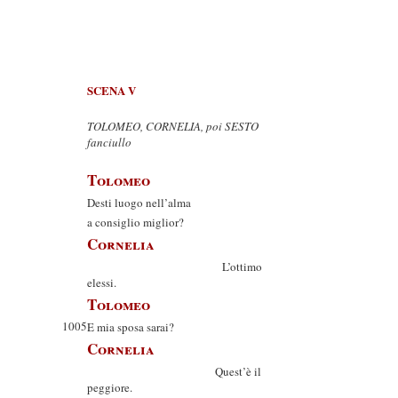
SCENA V
TOLOMEO, CORNELIA, poi SESTO
fanciullo
Tolomeo
Desti luogo nell’alma
a consiglio miglior?
Cornelia
L’ottimo
elessi.
Tolomeo
1005
E mia sposa sarai?
Cornelia
Quest’è il
peggiore.