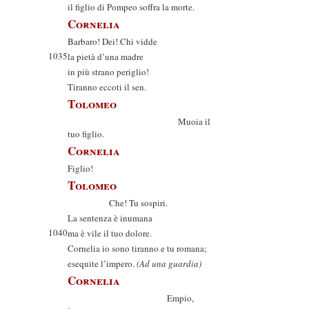
il figlio di Pompeo soffra la morte.
Cornelia
Barbaro! Dei! Chi vidde
1035
la pietà d’una madre
in più strano periglio!
Tiranno eccoti il sen.
Tolomeo
Muoia il
tuo figlio.
Cornelia
Figlio!
Tolomeo
Che! Tu sospiri.
La sentenza è inumana
1040
ma è vile il tuo dolore.
Cornelia io sono tiranno e tu romana;
esequite l’impero.
(Ad una guardia)
Cornelia
Empio,