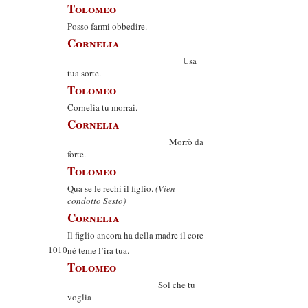
Tolomeo
Posso farmi obbedire.
Cornelia
Usa
tua sorte.
Tolomeo
Cornelia tu morrai.
Cornelia
Morrò da
forte.
Tolomeo
Qua se le rechi il figlio.
(Vien
condotto Sesto)
Cornelia
Il figlio ancora ha della madre il core
1010
né teme l’ira tua.
Tolomeo
Sol che tu
voglia