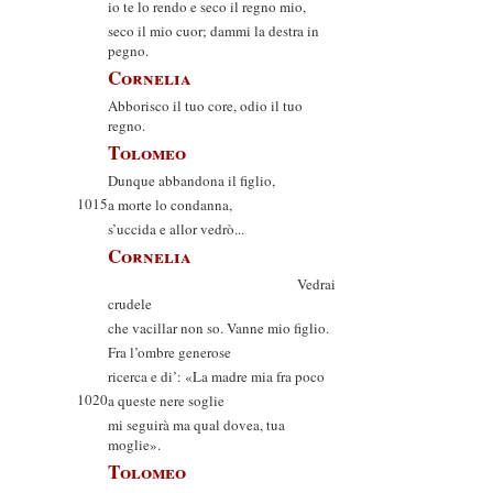
io te lo rendo e seco il regno mio,
seco il mio cuor; dammi la destra in
pegno.
Cornelia
Abborisco il tuo core, odio il tuo
regno.
Tolomeo
Dunque abbandona il figlio,
1015
a morte lo condanna,
s’uccida e allor vedrò...
Cornelia
Vedrai
crudele
che vacillar non so. Vanne mio figlio.
Fra l’ombre generose
ricerca e di’: «La madre mia fra poco
1020
a queste nere soglie
mi seguirà ma qual dovea, tua
moglie».
Tolomeo