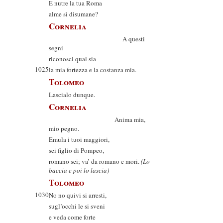
E nutre la tua Roma
alme sì disumane?
Cornelia
A questi
segni
riconosci qual sia
1025
la mia fortezza e la costanza mia.
Tolomeo
Lascialo dunque.
Cornelia
Anima mia,
mio pegno.
Emula i tuoi maggiori,
sei figlio di Pompeo,
romano sei; va’ da romano e mori.
(Lo
baccia e poi lo lascia)
Tolomeo
1030
No no quivi si arresti,
sugl’occhi le si sveni
e veda come forte