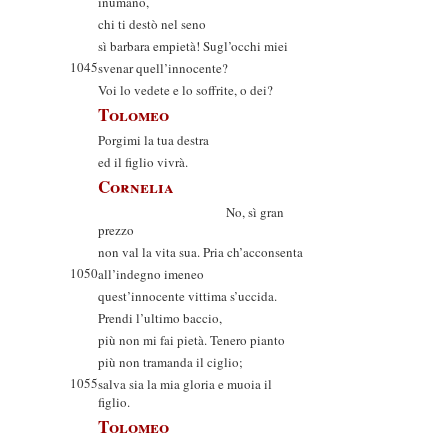
inumano,
chi ti destò nel seno
sì barbara empietà! Sugl’occhi miei
1045
svenar quell’innocente?
Voi lo vedete e lo soffrite, o dei?
Tolomeo
Porgimi la tua destra
ed il figlio vivrà.
Cornelia
No, sì gran
prezzo
non val la vita sua. Pria ch’acconsenta
1050
all’indegno imeneo
quest’innocente vittima s’uccida.
Prendi l’ultimo baccio,
più non mi fai pietà. Tenero pianto
più non tramanda il ciglio;
1055
salva sia la mia gloria e muoia il
figlio.
Tolomeo