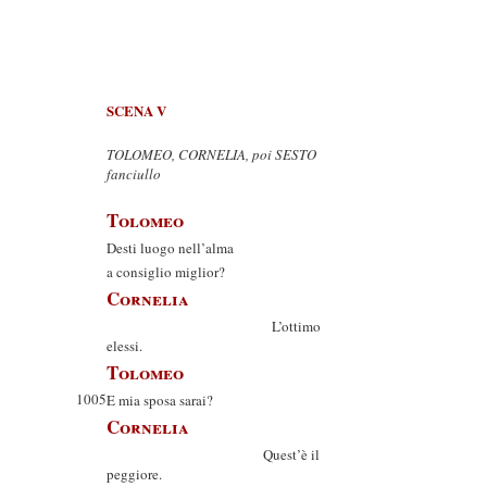
SCENA V
TOLOMEO, CORNELIA, poi SESTO
fanciullo
Tolomeo
Desti luogo nell’alma
a consiglio miglior?
Cornelia
L’ottimo
elessi.
Tolomeo
1005
E mia sposa sarai?
Cornelia
Quest’è il
peggiore.