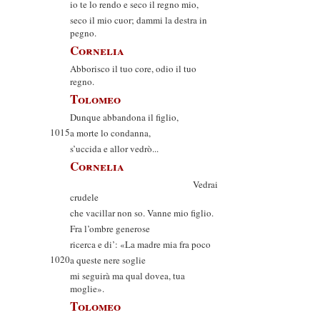
io te lo rendo e seco il regno mio,
seco il mio cuor; dammi la destra in
pegno.
Cornelia
Abborisco il tuo core, odio il tuo
regno.
Tolomeo
Dunque abbandona il figlio,
1015
a morte lo condanna,
s’uccida e allor vedrò...
Cornelia
Vedrai
crudele
che vacillar non so. Vanne mio figlio.
Fra l’ombre generose
ricerca e di’: «La madre mia fra poco
1020
a queste nere soglie
mi seguirà ma qual dovea, tua
moglie».
Tolomeo