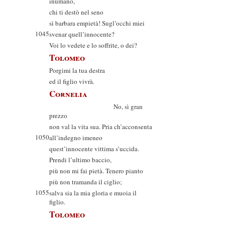
inumano,
chi ti destò nel seno
sì barbara empietà! Sugl’occhi miei
1045
svenar quell’innocente?
Voi lo vedete e lo soffrite, o dei?
Tolomeo
Porgimi la tua destra
ed il figlio vivrà.
Cornelia
No, sì gran
prezzo
non val la vita sua. Pria ch’acconsenta
1050
all’indegno imeneo
quest’innocente vittima s’uccida.
Prendi l’ultimo baccio,
più non mi fai pietà. Tenero pianto
più non tramanda il ciglio;
1055
salva sia la mia gloria e muoia il
figlio.
Tolomeo