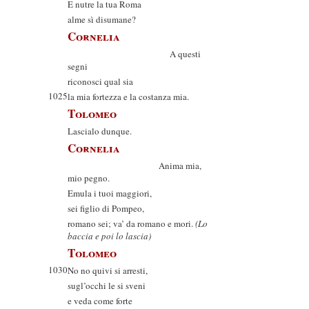
E nutre la tua Roma
alme sì disumane?
Cornelia
A questi
segni
riconosci qual sia
1025
la mia fortezza e la costanza mia.
Tolomeo
Lascialo dunque.
Cornelia
Anima mia,
mio pegno.
Emula i tuoi maggiori,
sei figlio di Pompeo,
romano sei; va’ da romano e mori.
(Lo
baccia e poi lo lascia)
Tolomeo
1030
No no quivi si arresti,
sugl’occhi le si sveni
e veda come forte