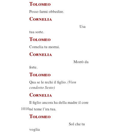
Tolomeo
Posso farmi obbedire.
Cornelia
Usa
tua sorte.
Tolomeo
Cornelia tu morrai.
Cornelia
Morrò da
forte.
Tolomeo
Qua se le rechi il figlio.
(Vien
condotto Sesto)
Cornelia
Il figlio ancora ha della madre il core
1010
né teme l’ira tua.
Tolomeo
Sol che tu
voglia