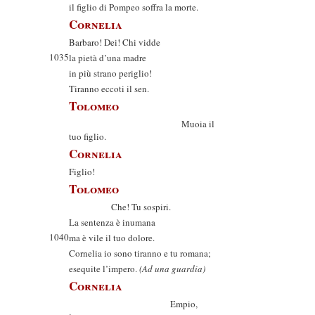
il figlio di Pompeo soffra la morte.
Cornelia
Barbaro! Dei! Chi vidde
1035
la pietà d’una madre
in più strano periglio!
Tiranno eccoti il sen.
Tolomeo
Muoia il
tuo figlio.
Cornelia
Figlio!
Tolomeo
Che! Tu sospiri.
La sentenza è inumana
1040
ma è vile il tuo dolore.
Cornelia io sono tiranno e tu romana;
esequite l’impero.
(Ad una guardia)
Cornelia
Empio,