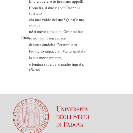
E tu crudele, e tu inumano appelli,
Cornelia, il mio rigor? Cuor più
spietato
chi mai vidde del tuo? Quest’è tuo
sangue
né ti move a pietade! Orror mi fai;
1060
io non ho il sen capace
di tanta crudeltà! Per umiliarti
tuo figlio minacciai. Ma tu spietata
la sua morte procuri,
o femina superba, o madre ingrata.
(Parte)