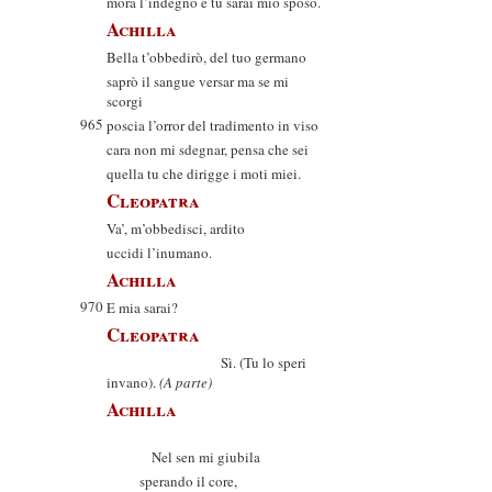
mora l’indegno e tu sarai mio sposo.
Achilla
Bella t’obbedirò, del tuo germano
saprò il sangue versar ma se mi
scorgi
965
poscia l’orror del tradimento in viso
cara non mi sdegnar, pensa che sei
quella tu che dirigge i moti miei.
Cleopatra
Va’, m’obbedisci, ardito
uccidi l’inumano.
Achilla
970
E mia sarai?
Cleopatra
Sì. (Tu lo speri
invano).
(A parte)
Achilla
Nel sen mi giubila
sperando il core,