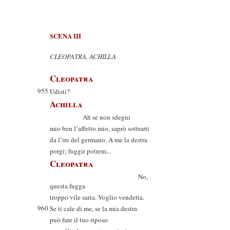
SCENA III
CLEOPATRA, ACHILLA
Cleopatra
955
Udisti?
Achilla
Ah se non sdegni
mio ben l’affetto mio, saprò sottrarti
da l’ire del germano. A me la destra
porgi; fuggir potrem...
Cleopatra
No,
questa fugga
troppo vile saria. Voglio vendetta.
960
Se ti cale di me, se la mia destra
può fare il tuo riposo