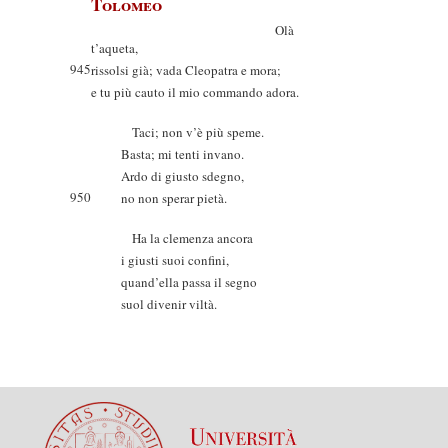
Tolomeo
Olà
t’aqueta,
945
rissolsi già; vada Cleopatra e mora;
e tu più cauto il mio commando adora.
Taci; non v’è più speme.
Basta; mi tenti invano.
Ardo di giusto sdegno,
950
no non sperar pietà.
Ha la clemenza ancora
i giusti suoi confini,
quand’ella passa il segno
suol divenir viltà.