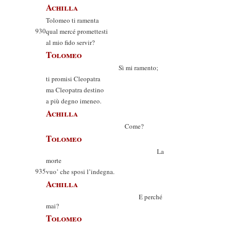
Achilla
Tolomeo ti ramenta
930
qual mercé promettesti
al mio fido servir?
Tolomeo
Sì mi ramento;
ti promisi Cleopatra
ma Cleopatra destino
a più degno imeneo.
Achilla
Come?
Tolomeo
La
morte
935
vuo’ che sposi l’indegna.
Achilla
E perché
mai?
Tolomeo