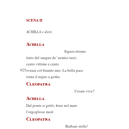
SCENA II
ACHILLA e detti
Achilla
Signor ritorno
tinto del sangue de’ nemici tuoi;
cento vittime e cento
925
svenai col brando mio. La bella pace
torna il regno a goder.
Cleopatra
Cesare vive?
Achilla
Dal ponte si gettò; forse nel mare
l’orgoglioso morì.
Cleopatra
Barbare stelle!