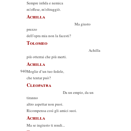
Sempre infida e nemica
m’offese, m’oltraggiò.
Achilla
Ma giusto
prezzo
dell’opra mia non la facesti?
Tolomeo
Achilla
più otterrai che più merti.
Achilla
940
Moglie d’un tuo fedele,
che tentar può?
Cleopatra
Da un empio, da un
tiranno
altro aspettar non puoi.
Ricompensa così gli amici suoi.
Achilla
Ma se ingiusto ti rendi...