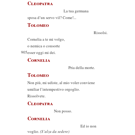
Cleopatra
La tua germana
sposa d’un servo vil? Come!...
Tolomeo
Rissolsi.
Cornelia a te mi volgo,
o nemica o consorte
905
esser oggi mi dei.
Cornelia
Pria della morte.
Tolomeo
Non più, mi udiste, al mio voler conviene
umiliar l’intempestivo orgoglio.
Rissolvete.
Cleopatra
Non posso.
Cornelia
Ed io non
voglio.
(S’alza da sedere)