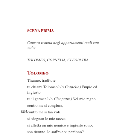
SCENA PRIMA
Camera remota negl’appartamenti reali con
sedie.
TOLOMEO, CORNELIA, CLEOPATRA
Tolomeo
Tiranno, traditore
tu chiami Tolomeo?
(A Cornelia)
Empio ed
ingiusto
tu il german?
(A Cleopatra)
Nel mio regno
contro me si congiura,
885
contro me si fan voti,
si sdegnan le mie nozze,
si alletta un mio nemico e ingiusto sono,
son tiranno, lo soffro e vi perdono?