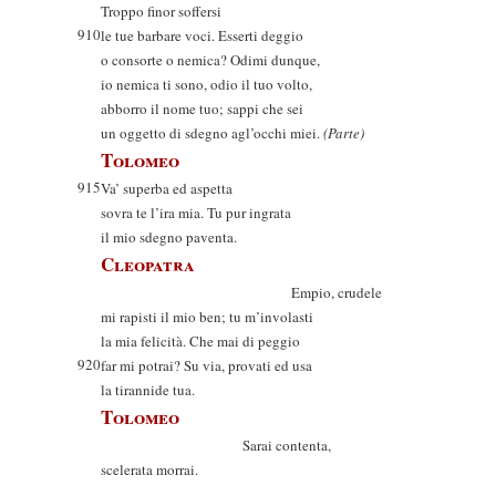
Troppo finor soffersi
910
le tue barbare voci. Esserti deggio
o consorte o nemica? Odimi dunque,
io nemica ti sono, odio il tuo volto,
abborro il nome tuo; sappi che sei
un oggetto di sdegno agl’occhi miei.
(Parte)
Tolomeo
915
Va’ superba ed aspetta
sovra te l’ira mia. Tu pur ingrata
il mio sdegno paventa.
Cleopatra
Empio, crudele
mi rapisti il mio ben; tu m’involasti
la mia felicità. Che mai di peggio
920
far mi potrai? Su via, provati ed usa
la tirannide tua.
Tolomeo
Sarai contenta,
scelerata morrai.