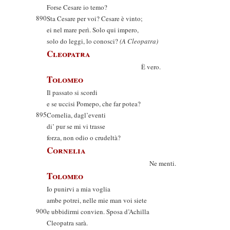
Forse Cesare io temo?
890
Sta Cesare per voi? Cesare è vinto;
ei nel mare perì. Solo qui impero,
solo do leggi, lo conosci?
(A Cleopatra)
Cleopatra
È vero.
Tolomeo
Il passato si scordi
e se uccisi Pomepo, che far potea?
895
Cornelia, dagl’eventi
di’ pur se mi vi trasse
forza, non odio o crudeltà?
Cornelia
Ne menti.
Tolomeo
Io punirvi a mia voglia
ambe potrei, nelle mie man voi siete
900
e ubbidirmi convien. Sposa d’Achilla
Cleopatra sarà.