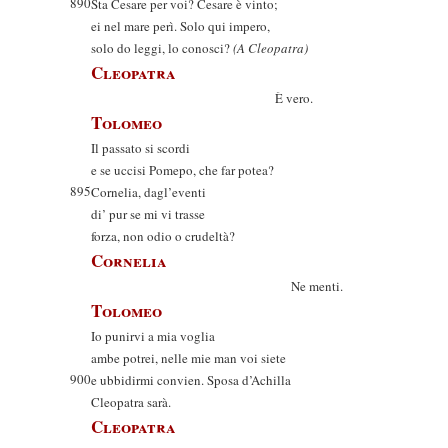
890
Sta Cesare per voi? Cesare è vinto;
ei nel mare perì. Solo qui impero,
solo do leggi, lo conosci?
(A Cleopatra)
Cleopatra
È vero.
Tolomeo
Il passato si scordi
e se uccisi Pomepo, che far potea?
895
Cornelia, dagl’eventi
di’ pur se mi vi trasse
forza, non odio o crudeltà?
Cornelia
Ne menti.
Tolomeo
Io punirvi a mia voglia
ambe potrei, nelle mie man voi siete
900
e ubbidirmi convien. Sposa d’Achilla
Cleopatra sarà.
Cleopatra