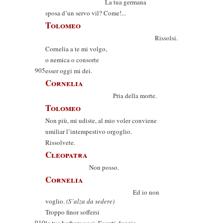
La tua germana
sposa d’un servo vil? Come!...
Tolomeo
Rissolsi.
Cornelia a te mi volgo,
o nemica o consorte
905
esser oggi mi dei.
Cornelia
Pria della morte.
Tolomeo
Non più, mi udiste, al mio voler conviene
umiliar l’intempestivo orgoglio.
Rissolvete.
Cleopatra
Non posso.
Cornelia
Ed io non
voglio.
(S’alza da sedere)
Troppo finor soffersi
910