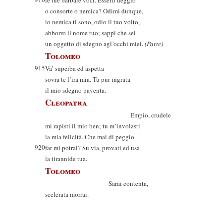
le tue barbare voci. Esserti deggio
o consorte o nemica? Odimi dunque,
io nemica ti sono, odio il tuo volto,
abborro il nome tuo; sappi che sei
un oggetto di sdegno agl’occhi miei.
(Parte)
Tolomeo
915
Va’ superba ed aspetta
sovra te l’ira mia. Tu pur ingrata
il mio sdegno paventa.
Cleopatra
Empio, crudele
mi rapisti il mio ben; tu m’involasti
la mia felicità. Che mai di peggio
920
far mi potrai? Su via, provati ed usa
la tirannide tua.
Tolomeo
Sarai contenta,
scelerata morrai.