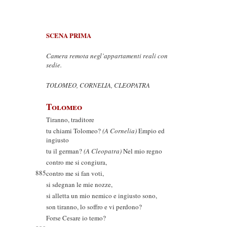
SCENA PRIMA
Camera remota negl’appartamenti reali con
sedie.
TOLOMEO, CORNELIA, CLEOPATRA
Tolomeo
Tiranno, traditore
tu chiami Tolomeo?
(A Cornelia)
Empio ed
ingiusto
tu il german?
(A Cleopatra)
Nel mio regno
contro me si congiura,
885
contro me si fan voti,
si sdegnan le mie nozze,
si alletta un mio nemico e ingiusto sono,
son tiranno, lo soffro e vi perdono?
Forse Cesare io temo?