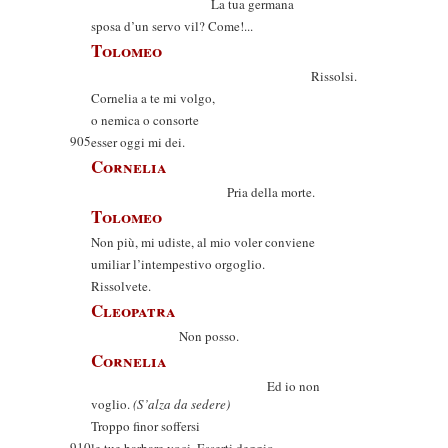
La tua germana
sposa d’un servo vil? Come!...
Tolomeo
Rissolsi.
Cornelia a te mi volgo,
o nemica o consorte
905
esser oggi mi dei.
Cornelia
Pria della morte.
Tolomeo
Non più, mi udiste, al mio voler conviene
umiliar l’intempestivo orgoglio.
Rissolvete.
Cleopatra
Non posso.
Cornelia
Ed io non
voglio.
(S’alza da sedere)
Troppo finor soffersi
910