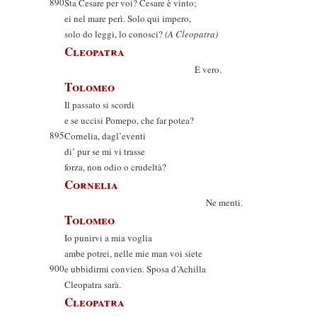
890
Sta Cesare per voi? Cesare è vinto;
ei nel mare perì. Solo qui impero,
solo do leggi, lo conosci?
(A Cleopatra)
Cleopatra
È vero.
Tolomeo
Il passato si scordi
e se uccisi Pomepo, che far potea?
895
Cornelia, dagl’eventi
di’ pur se mi vi trasse
forza, non odio o crudeltà?
Cornelia
Ne menti.
Tolomeo
Io punirvi a mia voglia
ambe potrei, nelle mie man voi siete
900
e ubbidirmi convien. Sposa d’Achilla
Cleopatra sarà.
Cleopatra