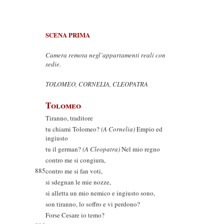
SCENA PRIMA
Camera remota negl’appartamenti reali con
sedie.
TOLOMEO, CORNELIA, CLEOPATRA
Tolomeo
Tiranno, traditore
tu chiami Tolomeo?
(A Cornelia)
Empio ed
ingiusto
tu il german?
(A Cleopatra)
Nel mio regno
contro me si congiura,
885
contro me si fan voti,
si sdegnan le mie nozze,
si alletta un mio nemico e ingiusto sono,
son tiranno, lo soffro e vi perdono?
Forse Cesare io temo?