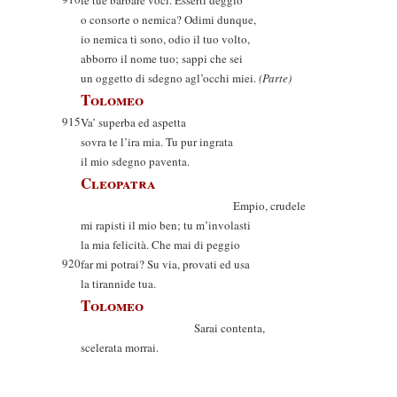
le tue barbare voci. Esserti deggio
o consorte o nemica? Odimi dunque,
io nemica ti sono, odio il tuo volto,
abborro il nome tuo; sappi che sei
un oggetto di sdegno agl’occhi miei.
(Parte)
Tolomeo
915
Va’ superba ed aspetta
sovra te l’ira mia. Tu pur ingrata
il mio sdegno paventa.
Cleopatra
Empio, crudele
mi rapisti il mio ben; tu m’involasti
la mia felicità. Che mai di peggio
920
far mi potrai? Su via, provati ed usa
la tirannide tua.
Tolomeo
Sarai contenta,
scelerata morrai.