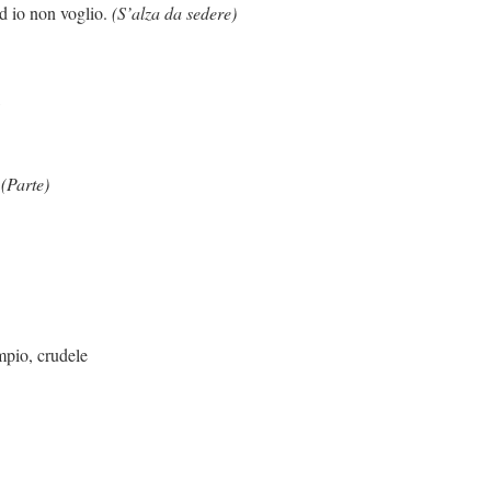
oglio.
(S’alza da sedere)
,
.
(Parte)
dele