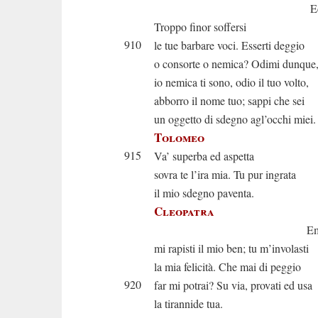
Ed io non v
Troppo finor soffersi
910
le tue barbare voci. Esserti deggio
o consorte o nemica? Odimi dunque
io nemica ti sono, odio il tuo volto,
abborro il nome tuo; sappi che sei
un oggetto di sdegno agl’occhi miei
Tolomeo
915
Va’ superba ed aspetta
sovra te l’ira mia. Tu pur ingrata
il mio sdegno paventa.
Cleopatra
Empio, cru
mi rapisti il mio ben; tu m’involasti
la mia felicità. Che mai di peggio
920
far mi potrai? Su via, provati ed usa
la tirannide tua.