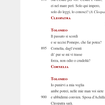
ei nel mare perì. Solo qui impero,
solo do leggi, lo conosci?
(A Cleopa
Cleopatra
È ver
Tolomeo
Il passato si scordi
e se uccisi Pomepo, che far potea?
895
Cornelia, dagl’eventi
di’ pur se mi vi trasse
forza, non odio o crudeltà?
Cornelia
Ne men
Tolomeo
Io punirvi a mia voglia
ambe potrei, nelle mie man voi siete
900
e ubbidirmi convien. Sposa d’Achill
Cleopatra sarà.