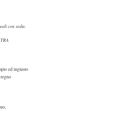
ali con sedie.
ATRA
io ed ingiusto
 regno
ono,