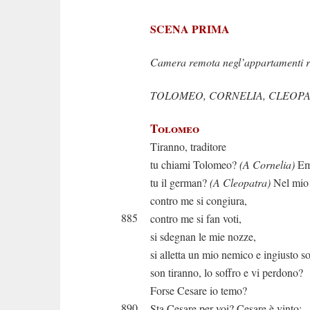
SCENA PRIMA
Camera remota negl’appartamenti re
TOLOMEO, CORNELIA, CLEOP
Tolomeo
Tiranno, traditore
tu chiami Tolomeo?
(A Cornelia)
Emp
tu il german?
(A Cleopatra)
Nel mio
contro me si congiura,
885
contro me si fan voti,
si sdegnan le mie nozze,
si alletta un mio nemico e ingiusto s
son tiranno, lo soffro e vi perdono?
Forse Cesare io temo?
890
Sta Cesare per voi? Cesare è vinto;