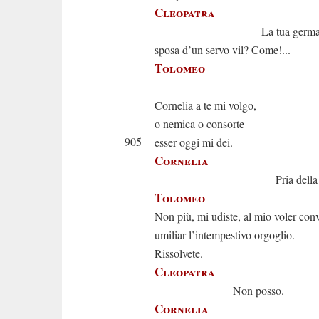
Cleopatra
La tua german
sposa d’un servo vil? Come!...
Tolomeo
Rissol
Cornelia a te mi volgo,
o nemica o consorte
905
esser oggi mi dei.
Cornelia
Pria della mor
Tolomeo
Non più, mi udiste, al mio voler con
umiliar l’intempestivo orgoglio.
Rissolvete.
Cleopatra
Non posso.
Cornelia